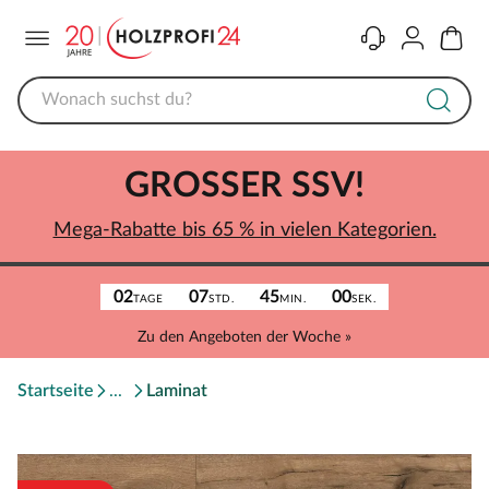
Menü
Kontakt
Konto
Warenk
GROSSER SSV!
Mega-Rabatte bis 65 % in vielen Kategorien.
02
07
45
00
TAGE
STD.
MIN.
SEK.
Zu den Angeboten der Woche »
Startseite
Laminat