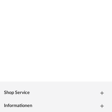
robusten und belastbaren Böden. Sie bietet auf ihrem
Feld eine langjährige Erfahrung: eine überzeugende
Strapazierfähigkeit und formstabile Haltbarkeit der
Materialien, die lange Freude bereiten. Zuverlässig,
preisgünstig und ohne viel überflüssiges Drumherum:
Fokus auf den Boden.
Shop Service
Informationen