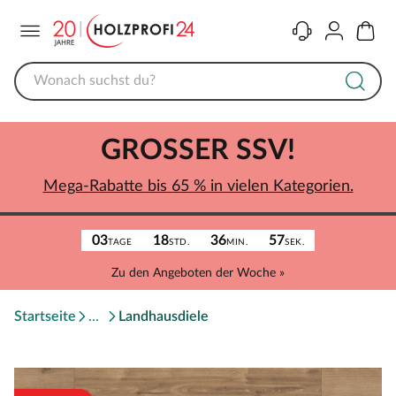
Menü
Kontakt
Konto
Warenk
GROSSER SSV!
Mega-Rabatte bis 65 % in vielen Kategorien.
03
18
36
57
TAGE
STD.
MIN.
SEK.
Zu den Angeboten der Woche »
Startseite
Landhausdiele