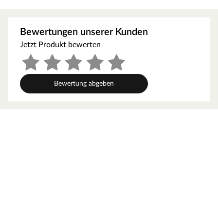
anspruchsvolle Wohnräume, Geschäfte, Büros, Bistros
und Restaurants.
Landhausdielen bringen mit ihrem natürlich wirkenden
Bewertungen unserer Kunden
1-Stab-Design südliches Flair in Dein Zuhause und
Jetzt Produkt bewerten
schaffen eine Atmosphäre voller Ruhe und
Gemütlichkeit.
Technische Details
Bewertung abgeben
Die Stärke des Laminats beträgt 8 mm – das entspricht
einer leichten Nutzung im gewerblichen Bereich. Dank
der Klickverbindung lässt sich der Boden ganz einfach
schwimmend verlegen. Dieses Laminat der
Nutzungsklasse 23 eignet sich im privaten Bereich für
stark beanspruchte Flächen wie z. B. Küchen,
Treppenflure oder Eingangsbereiche. In Wartezimmern,
Büros oder Boutiquen mit kontinuierlicher Nutzung kann
es mit der Nutzungsklasse (NK) 32 auch im gewerblichen
oder privaten Bereich punkten. In Feuchträumen wie
Küche oder Bad kann dieser Artikel dank seiner Resistenz