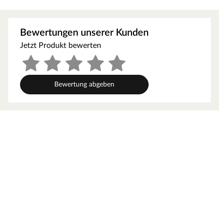
anspruchsvolle Wohnräume, Geschäfte, Büros, Bistros
und Restaurants.
Landhausdielen bringen mit ihrem natürlich wirkenden
Bewertungen unserer Kunden
1-Stab-Design südliches Flair in Dein Zuhause und
Jetzt Produkt bewerten
schaffen eine Atmosphäre voller Ruhe und
Gemütlichkeit.
Technische Details
Bewertung abgeben
Die Stärke des Laminats beträgt 8 mm – das entspricht
einer leichten Nutzung im gewerblichen Bereich. Dank
der Klickverbindung lässt sich der Boden ganz einfach
schwimmend verlegen. Dieses Laminat der
Nutzungsklasse 23 eignet sich im privaten Bereich für
stark beanspruchte Flächen wie z. B. Küchen,
Treppenflure oder Eingangsbereiche. In Wartezimmern,
Büros oder Boutiquen mit kontinuierlicher Nutzung kann
es mit der Nutzungsklasse (NK) 32 auch im gewerblichen
oder privaten Bereich punkten. In Feuchträumen wie
Küche oder Bad kann dieser Artikel dank seiner Resistenz