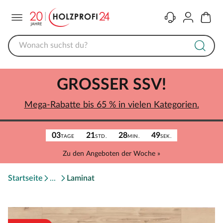
Menü
Kontakt
Konto
Warenk
GROSSER SSV!
Mega-Rabatte bis 65 % in vielen Kategorien.
03
21
28
49
TAGE
STD.
MIN.
SEK.
Zu den Angeboten der Woche »
Startseite
Laminat