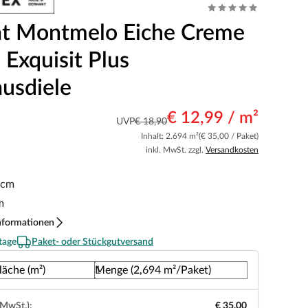
t Montmelo Eiche Creme
Exquisit Plus
usdiele
€ 12,99 / m²
UVP
€ 18,90
Inhalt: 2.694 m²
(€ 35,00 / Paket)
inkl. MwSt. zzgl.
Versandkosten
 cm
m
nformationen
tage
Paket- oder Stückgutversand
läche (m²)
Menge (2,694 m²/Paket)
 MwSt.):
€ 35,00