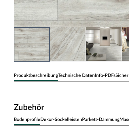
Produktbeschreibung
Technische Daten
Info-PDFs
Sicher
KRONOTEX Laminat Exquisit Plus Lan
Zubehör
Extra breite, antistatische Dielen für großzügige Raumkon
Extrabreites, großzügiges Dielenformat
Bodenprofile
Dekor-Sockelleisten
Parkett-Dämmung
Mass
Antistatische Oberfläche