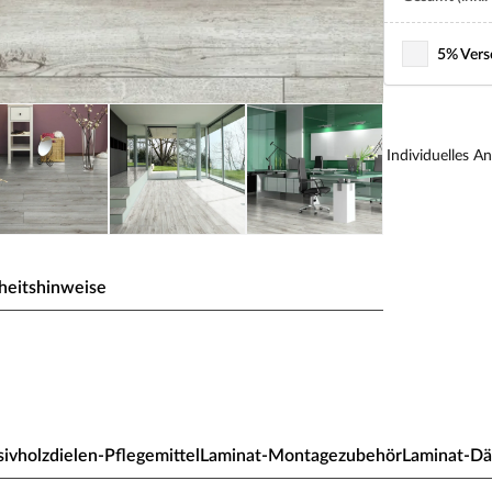
5% Vers
Individuelles A
heitshinweise
dhausdiele
zepte in matt schimmernder Naturholzoptik
ivholzdielen-Pflegemittel
Laminat-Montagezubehör
Laminat-D