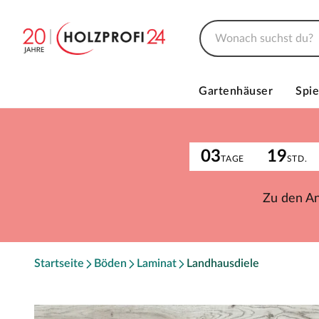
Gartenhäuser
Spie
03
19
TAGE
STD.
Zu den A
Startseite
Böden
Laminat
Landhausdiele