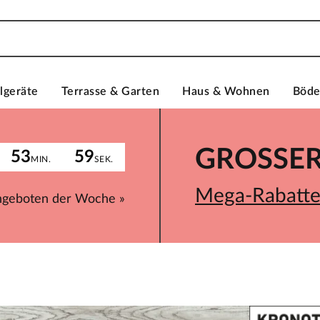
lgeräte
Terrasse & Garten
Haus & Wohnen
Böd
GROSSER 
53
59
MIN.
SEK.
Mega-Rabatte 
ngeboten der Woche »