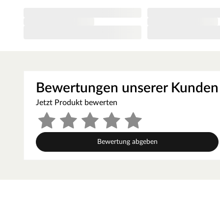
Mit Oberflächenstruktur
Für Warmwasser-Fußbodenheizung
4-seitig gefaste Diele, 45° abgeschrägt
Dank 5G-Klicksytem extra-schnell montier- und wieder rüc
Nutzungsklasse 23/32 - starke Beanspruchung in privat u
Bewertungen unserer Kunden
Optik
Jetzt Produkt bewerten
Das attraktive Eichenholz-Dekor fühlt sich in nahezu je
Landhausdielen sind perfekt für alle, die den authentis
möchten - für ein rustikales Flair. Die umlaufende 4-V-Fu
Bewertung abgeben
Fläche so eine schöne Struktur.
Ruck zuck verlegt und ein echt starker Look - das sind di
Laminat-Diele.
Technische Details
Die Dielenstärke liegt bei 8 mm, dies entspricht einer le
zügige, schwimmende Verlegung - dafür sorgt die clevere