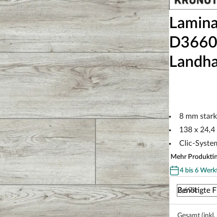
Lamina
D3660 
Landha
8 mm stark
138 x 24,4
Clic-Syste
Mehr Produkti
4 bis 6 Werk
Benötigte F
Gesamt (inkl.