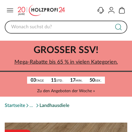
Menü
Kontakt
Konto
Warenk
GROSSER SSV!
Mega-Rabatte bis 65 % in vielen Kategorien.
03
11
17
50
TAGE
STD.
MIN.
SEK.
Zu den Angeboten der Woche »
Startseite
Landhausdiele