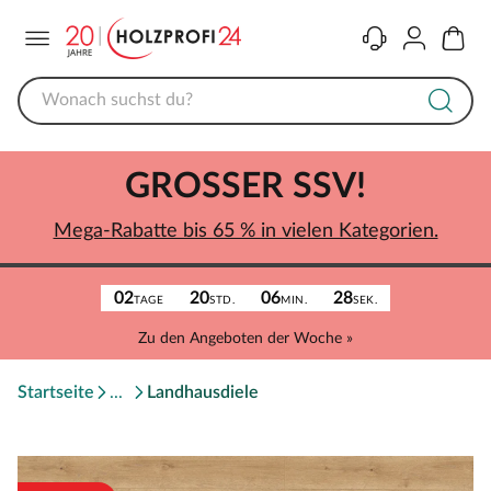
Menü
Kontakt
Konto
Warenk
GROSSER SSV!
Mega-Rabatte bis 65 % in vielen Kategorien.
02
20
06
28
TAGE
STD.
MIN.
SEK.
Zu den Angeboten der Woche »
Startseite
Landhausdiele