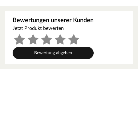
der Oberflächenstruktur weitestgehend vermieden,
sodass ein natürlich authentischer Holzlook entsteht.
Bewertungen unserer Kunden
Technische Details
Jetzt Produkt bewerten
Die Dielen haben eine Breite von 19,2 cm, eine Länge
von 128,5 cm und sind 7 mm stark. Laminat ist
dreischichtig aufgebaut: Die oberste Schicht besteht aus
Bewertung abgeben
dem Dekor, das mit dem robusten Overlay zusammen
verpresst ist. Die Trägerplatte ist aus hochverdichteten
Holzfasern gefertigt und unten sorgt der
Gegenzug/Stabilisierungsfilm für Stabilität.
Mithilfe der Klickverbindung kann der Boden problemlos
schwimmend verlegt werden. In Wartezimmern, Büros
oder Boutiquen mit kontinuierlicher Nutzung kann er mit
der Nutzungsklasse (NK) 32 im gewerblichen Bereich
punkten.
Dieses Produkt ist mit einer wasserresistenten
Trägerplatte ausgestattet und daher perfekt gegen Nässe
gefeit. Deshalb kann dieser Bodenbelag problemlos in