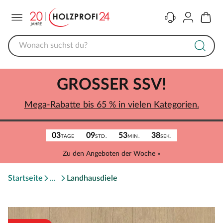
Menü
Kontakt
Konto
Warenk
GROSSER SSV!
Mega-Rabatte bis 65 % in vielen Kategorien.
03
09
53
38
TAGE
STD.
MIN.
SEK.
Zu den Angeboten der Woche »
Startseite
Landhausdiele