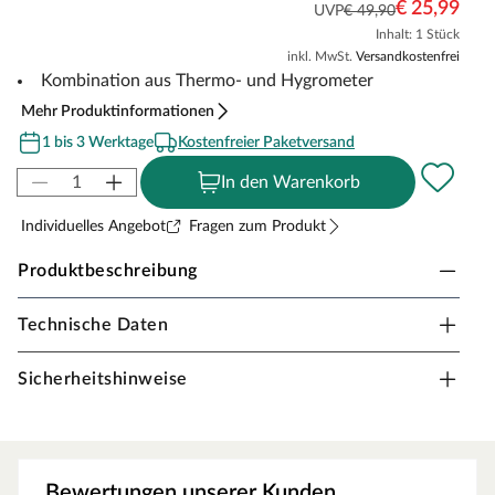
€ 25,99
UVP
€ 49,90
Inhalt: 1 Stück
inkl. MwSt.
Versandkostenfrei
Kombination aus Thermo- und Hygrometer
Mehr Produktinformationen
1 bis 3 Werktage
Kostenfreier Paketversand
In den Warenkorb
Individuelles Angebot
Fragen zum Produkt
Produktbeschreibung
Technische Daten
KARIBU Klimamesser für Saunen
Mit diesem Messgerät kannst du jederzeit die aktuelle
Sicherheitshinweise
Temperatur und Luftfeuchtigkeit in der Sauna im Auge
behalten. Dieser Klimamesser ist eine kombinierte
Variante aus Thermometer und Hygrometer in einem
Gehäuse und somit sehr kompakt.
Bewertungen unserer Kunden