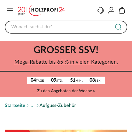
Menü
Kontakt
Konto
Warenk
GROSSER SSV!
Mega-Rabatte bis 65 % in vielen Kategorien.
04
09
51
08
TAGE
STD.
MIN.
SEK.
Zu den Angeboten der Woche »
Startseite
Aufguss-Zubehör