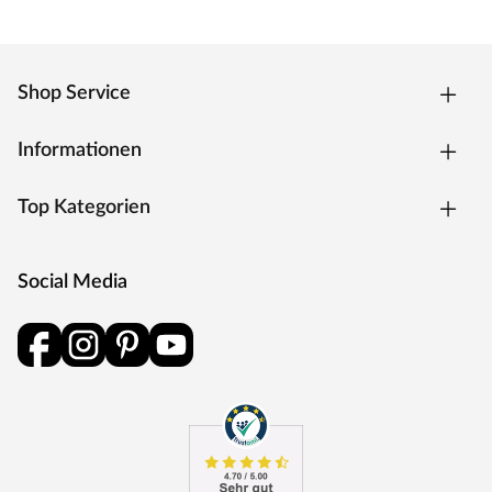
Karibu ist langjähriger und kompetenter Partner für
Gartenhaus, Sauna, Spielgerät, Carport oder Pool –
made in Germany. Dabei ist hohe Qualität Standard und
Shop Service
nur ausgesuchtes erstklassiges Holz, ausschließlich aus
nachhaltig bewirtschafteten Wäldern Nordeuropas,
Informationen
kommt zur Verarbeitung. Durch sein langsames
Wachstum ist dies besonders hart und widerstandsfähig.
Top Kategorien
Modernste Technologien sorgen für passgenaue
Fertigung. Karibu setzt Akzente in Qualität und Design.
Social Media