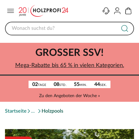
Menü
Kontakt
Konto
Warenk
GROSSER SSV!
Mega-Rabatte bis 65 % in vielen Kategorien.
02
08
55
44
TAGE
STD.
MIN.
SEK.
Zu den Angeboten der Woche »
Startseite
Holzpools