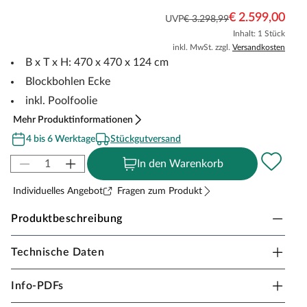
€ 2.599,00
UVP
€ 3.298,99
Inhalt: 1 Stück
inkl. MwSt. zzgl.
Versandkosten
B x T x H: 470 x 470 x 124 cm
Blockbohlen Ecke
inkl. Poolfoolie
Mehr Produktinformationen
4 bis 6 Werktage
Stückgutversand
In den Warenkorb
Individuelles Angebot
Fragen zum Produkt
Produktbeschreibung
Technische Daten
Karibu Holzpool Modell 2 38 mm SPARSET
Zubehör
Info-PDFs
Es ist wirklich schön, an einem heißen Sommertag ins