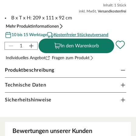
Inhalt: 1 Stück
inkl. MwSt.
Versandkostenfrei
B x T x H: 209 x 111 x 92 cm
Mehr Produktinformationen
10 bis 15 Werktage
Kostenfreier Stückgutversand
In den Warenkorb
Individuelles Angebot
Fragen zum Produkt
Produktbeschreibung
Technische Daten
Karibu Hochbeet 1
Ob Kräuter, Blumen, Obst oder Gemüse – in diesem
Sicherheitshinweise
Hochbeet kannst du alles anpflanzen, was dein
Gärtnerherz begehrt. Durch die bequeme Arbeitshöhe
von 92 cm vermeidest du Knie- und Rückenschmerzen
beim Gärtnern.
Bewertungen unserer Kunden
Das Hochbeet besteht aus robustem Fichtenholz in