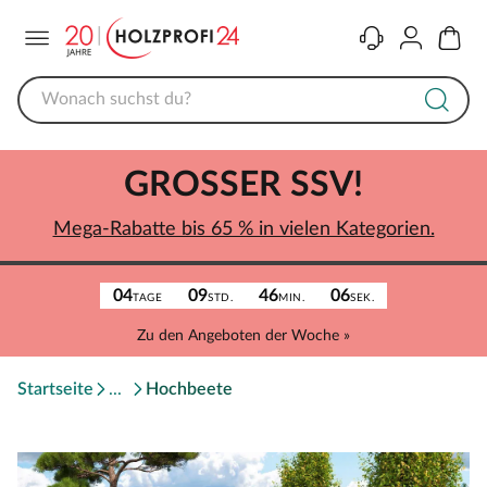
Menü
Kontakt
Konto
Warenk
GROSSER SSV!
Mega-Rabatte bis 65 % in vielen Kategorien.
04
09
46
06
TAGE
STD.
MIN.
SEK.
Zu den Angeboten der Woche »
Startseite
Hochbeete