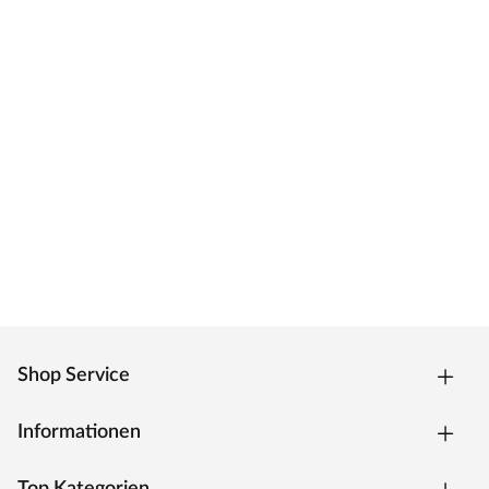
kommt zur Verarbeitung. Durch sein langsames
Wachstum ist es besonders hart und widerstandsfähig.
Modernste Technologien sorgen für passgenaue
Fertigung. Karibu setzt Akzente in Qualität und Design.
Shop Service
Informationen