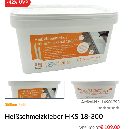
-42% UVP
Artikel-Nr.: L4901393
Heißschmelzkleber HKS 18-300
€ 109,00
UVP
€ 189,00