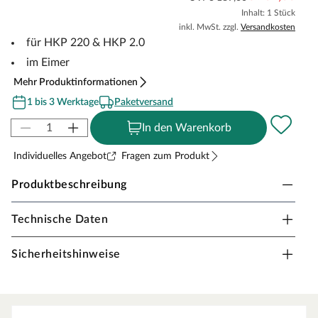
Inhalt: 1 Stück
inkl. MwSt. zzgl.
Versandkosten
für HKP 220 & HKP 2.0
im Eimer
Mehr Produktinformationen
1 bis 3 Werktage
Paketversand
In den Warenkorb
Individuelles Angebot
Fragen zum Produkt
Produktbeschreibung
Technische Daten
Heißschmelzkleber HKS 18/300
Klebesticks 18 mm x 300 mm zur Verarbeitung mit der
Sicherheitshinweise
Heißklebepistole HKP 220 oder HKP 2.0. Besonders
hohe Schmelzleistung und optimal auf die Verklebung
von Sockelleisten abgestimmt.
Produkteigenschaften: