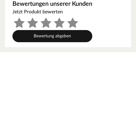
Bewertungen unserer Kunden
Stickdurchmesser ist 100 % akkurat (abweichende
Jetzt Produkt bewerten
Durchmesser können die Pistole beschädigen
Hochwertige Rohstoffe stellen eine gleichbleibende
Verklebequalität sicher
Bewertung abgeben
andere Sticks haben u.a. eine längere offene Zeit und
verhindern ein schnelles und effizientes Arbeiten / Döllken
Sticks haben eine offene Zeit von ca. 30 sec
Klebesticks sind REACH-zertifiziert
Klebesticks sind Made in EU mit kontrollierter und
zertifizierter Lieferkette