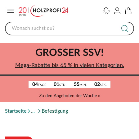
Menü
Kontakt
Konto
Warenk
GROSSER SSV!
Mega-Rabatte bis 65 % in vielen Kategorien.
04
01
55
02
TAGE
STD.
MIN.
SEK.
Zu den Angeboten der Woche »
Startseite
Befestigung