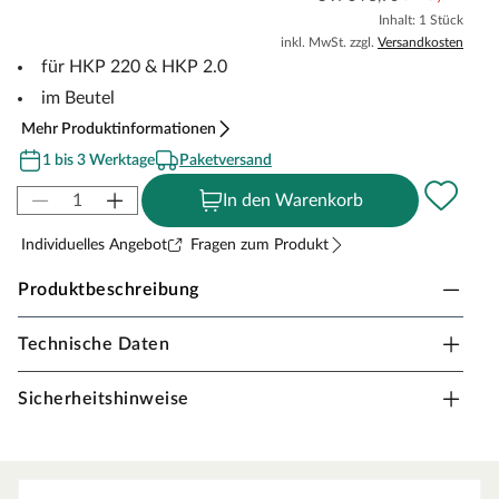
Inhalt: 1 Stück
inkl. MwSt. zzgl.
Versandkosten
für HKP 220 & HKP 2.0
im Beutel
Mehr Produktinformationen
1 bis 3 Werktage
Paketversand
In den Warenkorb
Individuelles Angebot
Fragen zum Produkt
Produktbeschreibung
Technische Daten
Heißschmelzkleber HKS 18/300
Klebesticks 18 mm x 300 mm zur Verarbeitung mit der
Sicherheitshinweise
Heißklebepistole HKP 220 oder HKP 2.0. Besonders
hohe Schmelzleistung und optimal auf die Verklebung
von Sockelleisten abgestimmt.
Produkteigenschaften: