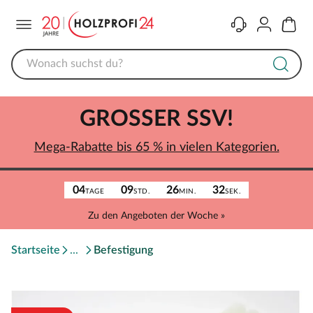
Menü
Kontakt
Konto
Warenk
GROSSER SSV!
Mega-Rabatte bis 65 % in vielen Kategorien.
04
09
26
32
TAGE
STD.
MIN.
SEK.
Zu den Angeboten der Woche »
Startseite
Befestigung