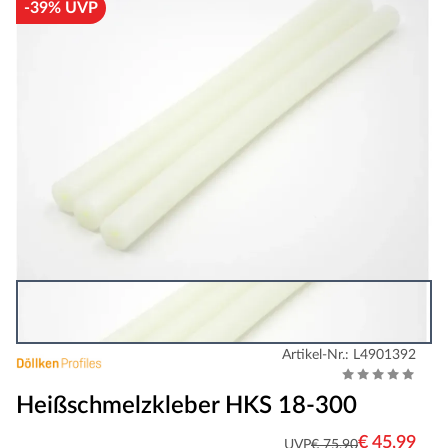
-39% UVP
Artikel-Nr.: L4901392
Heißschmelzkleber HKS 18-300
€ 45,99
UVP
€ 75,90