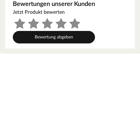
Bewertungen unserer Kunden
Stickdurchmesser ist 100 % akkurat (abweichende
Jetzt Produkt bewerten
Durchmesser können die Pistole beschädigen
Hochwertige Rohstoffe stellen eine gleichbleibende
Verklebequalität sicher
Bewertung abgeben
andere Sticks haben u.a. eine längere offene Zeit und
verhindern ein schnelles und effizientes Arbeiten / Döllken
Sticks haben eine offene Zeit von ca. 30 sec
Klebesticks sind REACH-zertifiziert
Klebesticks sind Made in EU mit kontrollierter und
zertifizierter Lieferkette