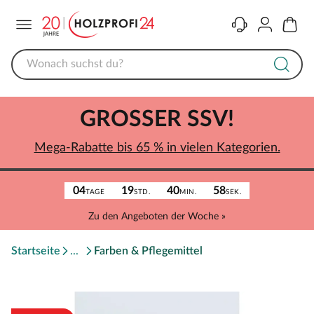
Menü
Kontakt
Konto
Warenk
GROSSER SSV!
Mega-Rabatte bis 65 % in vielen Kategorien.
04
19
40
58
TAGE
STD.
MIN.
SEK.
Zu den Angeboten der Woche »
Startseite
Farben & Pflegemittel