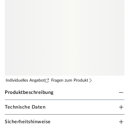
Individuelles Angebot
Fragen zum Produkt
Produktbeschreibung
Technische Daten
SAICOS Grundieröl Extra Dünn
Grundierung für Exotenhölzer und thermisch behandelte
Sicherheitshinweise
Fußböden.