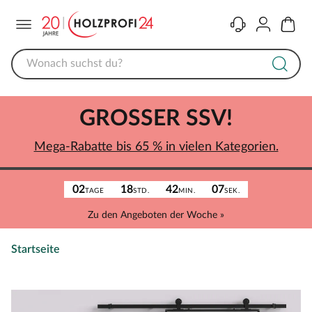
Menü
Kontakt
Konto
Warenk
GROSSER SSV!
Mega-Rabatte bis 65 % in vielen Kategorien.
02
18
42
07
TAGE
STD.
MIN.
SEK.
Zu den Angeboten der Woche »
Startseite