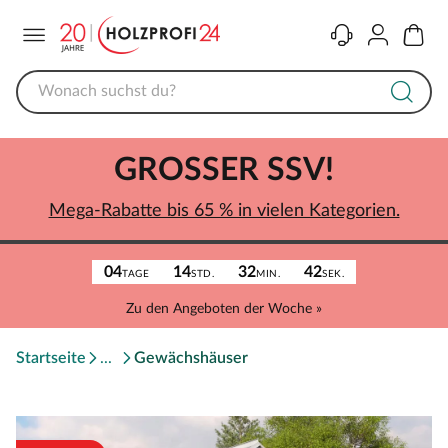
Menü
Kontakt
Konto
Warenk
GROSSER SSV!
Mega-Rabatte bis 65 % in vielen Kategorien.
04
14
32
42
TAGE
STD.
MIN.
SEK.
Zu den Angeboten der Woche »
Startseite
Gewächshäuser