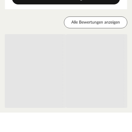
problemloser Aufbau des Bausatzes wird Ihnen durch eine
gut bebilderte und übersichtliche Montageanleitung
ermöglicht.
Alle Bewertungen anzeigen