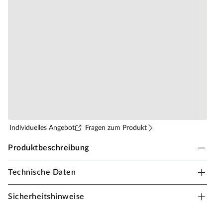
Individuelles Angebot
Fragen zum Produkt
Produktbeschreibung
Technische Daten
WOODTEX Gewächshaus "Diantha" wahlweise
mit Stahlfundament
Sicherheitshinweise
Dieses Gewächshaus als Einsteigermodell besticht
durch elegante und abgerundete Optik