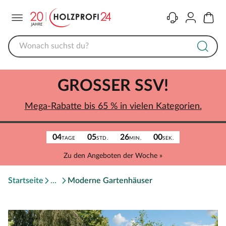
Menü
Kontakt
Konto
Warenk
GROSSER SSV!
Mega-Rabatte bis 65 % in vielen Kategorien.
04
05
26
00
TAGE
STD.
MIN.
SEK.
Zu den Angeboten der Woche »
Startseite
Moderne Gartenhäuser