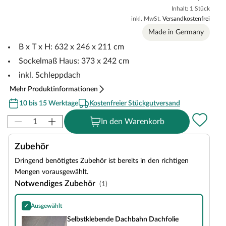
Inhalt: 1 Stück
inkl. MwSt.
Versandkostenfrei
Made in Germany
B x T x H: 632 x 246 x 211 cm
Sockelmaß Haus: 373 x 242 cm
inkl. Schleppdach
Mehr Produktinformationen
10 bis 15 Werktage
Kostenfreier Stückgutversand
In den Warenkorb
Zubehör
Dringend benötigtes Zubehör ist bereits in den richtigen
Mengen vorausgewählt.
Notwendiges Zubehör
(1)
✓
Ausgewählt
Selbstklebende Dachbahn Dachfolie
Selbstklebende Dachbahn Dachfolie