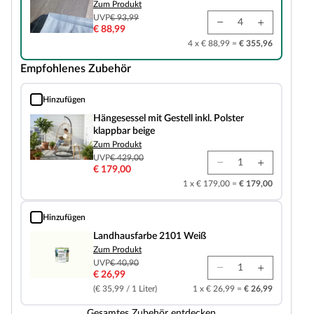
Zum Produkt
UVP
€ 93,99
€ 88,99
4 x € 88,99 =
€ 355,96
Empfohlenes Zubehör
Hinzufügen
Hängesessel mit Gestell inkl. Polster klappbar beige
Hängesessel mit Gestell inkl. Polster
klappbar beige
Zum Produkt
UVP
€ 429,00
€ 179,00
1 x € 179,00 =
€ 179,00
Hinzufügen
Landhausfarbe 2101 Weiß
Landhausfarbe 2101 Weiß
Zum Produkt
UVP
€ 40,90
€ 26,99
(€ 35,99 / 1 Liter)
1 x € 26,99 =
€ 26,99
Gesamtes Zubehör entdecken