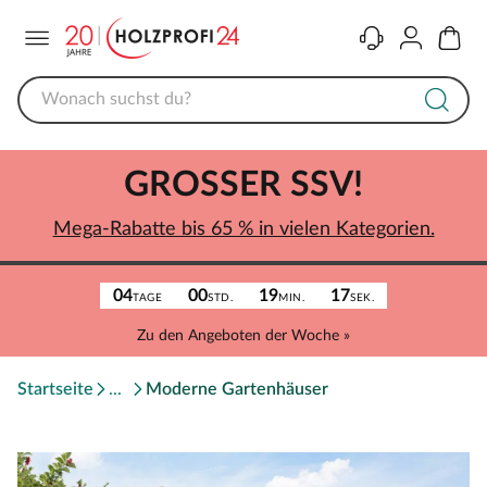
Menü
Kontakt
Konto
Warenk
GROSSER SSV!
Mega-Rabatte bis 65 % in vielen Kategorien.
04
00
19
17
TAGE
STD.
MIN.
SEK.
Zu den Angeboten der Woche »
Startseite
Moderne Gartenhäuser