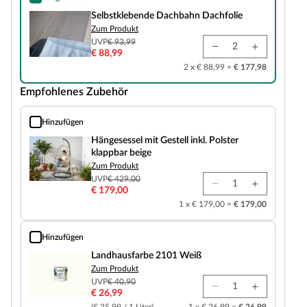
Selbstklebende Dachbahn Dachfolie
Selbstklebende Dachbahn Dachfolie
Zum Produkt
UVP
€ 93,99
€ 88,99
2 x € 88,99 =
€ 177,98
Empfohlenes Zubehör
Hinzufügen
Hängesessel mit Gestell inkl. Polster klappbar beige
Hängesessel mit Gestell inkl. Polster
klappbar beige
Zum Produkt
UVP
€ 429,00
€ 179,00
1 x € 179,00 =
€ 179,00
Hinzufügen
Landhausfarbe 2101 Weiß
Landhausfarbe 2101 Weiß
Zum Produkt
UVP
€ 40,90
€ 26,99
(€ 35,99 / 1 Liter)