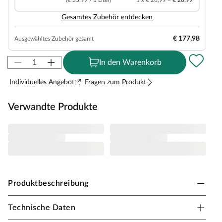
1 x € 26,99 =
€ 26,99
Gesamtes Zubehör entdecken
€ 177,98
Ausgewähltes Zubehör gesamt
In den Warenkorb
Individuelles Angebot
Fragen zum Produkt
Verwandte Produkte
Produktbeschreibung
Technische Daten
KARIBU Gartenhaus Lahar 3,5 19 mm