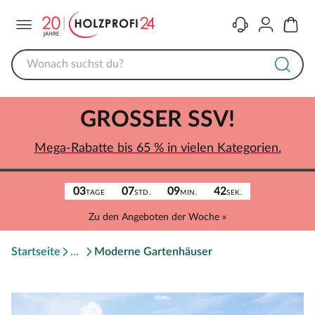
Menü
Kontakt
Konto
Warenk
GROSSER SSV!
Mega-Rabatte bis 65 % in vielen Kategorien.
03
07
09
42
TAGE
STD.
MIN.
SEK.
Zu den Angeboten der Woche »
Startseite
Moderne Gartenhäuser