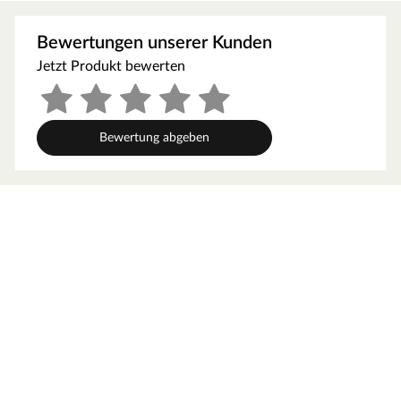
Produktblätter, Montageanleitungen und weitere
wichtige Hinweise findest du unter der Produkttabelle.
Bewertungen unserer Kunden
Steck- und Schraubsystem
Jetzt Produkt bewerten
Ein Gartenhaus in Systembauweise ist eine günstige
Alternative zur Blockbohlenbauweise. Auch bei dieser
Bauweise werden bereits vorgefertigte Profilhölzer
Bewertung abgeben
durch eine Nut-und-Feder-Verbindung
aufeinandergesteckt. Im Gegensatz zur
Blockbohlenbauweise besitzt die Systembauweise
jedoch keine Einkerbungen an der Kopfseite des
Gartenhauses. Die Bohlen werden stattdessen durch
einen innenliegenden Holzrahmen zusammengehalten.
Die Ecken werden mit hochkant angebrachten
Zierleisten verdeckt. Dies macht den Auf- und Abbau
besonders einfach und unkompliziert. Von Vorteil ist
auch, dass Fenster und Türen nachträglich eingebaut
werden können.
Wandstärke