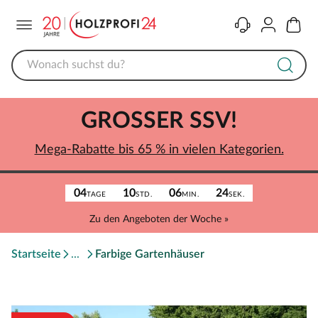
Menü
Kontakt
Konto
Warenk
GROSSER SSV!
Mega-Rabatte bis 65 % in vielen Kategorien.
04
10
06
24
TAGE
STD.
MIN.
SEK.
Zu den Angeboten der Woche »
Startseite
Farbige Gartenhäuser