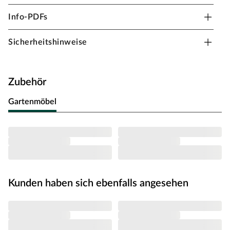
Blockbohlenbauweise Satteldach
Info-PDFs
Setze ein farbiges Highlight in Deinem Garten. Die
gleichmäßige Imprägnierung der Holzbohlen in Grau
Sicherheitshinweise
sorgt für ein makelloses Aussehen und einen
zuverlässigen Holzschutz.
Die Grundfläche des Gartenhauses beträgt 10,4 m² mit
Zubehör
einem Sockelmaß von 357,2 x 297,2 cm (B x T). Eine
optimale Raumnutzung wird dank einer Firsthöhe von
Gartenmöbel
245 cm gewährt.
Bei der Erstellung des Fundaments orientiere Dich an
dem Grundriss bzw. an der mitgelieferten
Montageanleitung! Produktblätter, Montageanleitungen
und weitere wichtige Hinweise findest Du unter der
Produkttabelle.
Kunden haben sich ebenfalls angesehen
Blockbohlenbauweise
Als der Klassiker unter den Gartenhäusern verfügt ein
Blockbohlenhaus über eine sehr robuste Bauweise,
gepaart mit einer besonderen, natürlichen Ästhetik.