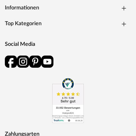
Informationen
Bewährt, praktisch und preiswert – das Satteldach ist der
Klassiker unter den Dachformen. Mit seinen zwei sanft
abfallenden Schrägen lässt dieses Dach das Regenwasser
Top Kategorien
leicht abfließen und bietet somit weniger Angriffsfläche für
Regen und Schnee. Dadurch muss das Satteldach auch
weniger häufig gewartet werden, wie beispielsweise das
Social Media
Flach- oder das Pultdach. Außerdem schützen die weiten
Dachüberstände die Konstruktion auch die Wände vor
Witterungseinflüssen.
Die Dachkonstruktion: 16 mm starke Dachbretter.
Der Dachbelag wird nicht mitgeliefert. Für dieses
Gartenhaus empfehlen wir Dachschindeln: 6 Pakete
(optional erhältlich)
Das Gartenhaus zeichnet sich mit 89 kg/m² durch seine
gute Schneelast aus. Das Dach kann einiges an Gewicht
tragen und hält auch den einen oder anderen Schneefall,
wie es etwa für die Schneelastzonen 2 und 2a typisch ist,
ohne Probleme aus. Regionen sind hier beispielsweise der
Hochschwarzwald, die Rhön und das Sauerland. Bei sehr
Zahlungsarten
hoher Belastung kann die Schneelast Deines Gartenhauses