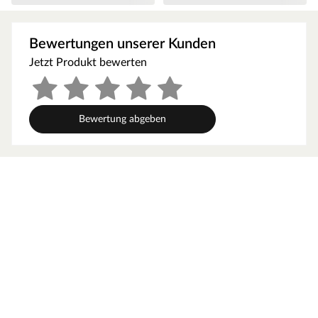
Dabei orientiert sich die Bohlenbauweise an der
traditionellen Blockhütte. Die Wände setzen sich aus
Bewertungen unserer Kunden
vorgefertigten Holzbohlen zusammen, die dank einer
Jetzt Produkt bewerten
Nut- und Feder-Verbindung ohne größere
Anstrengungen aufeinander gesteckt werden können.
Damit ist ein einfacher und schneller Auf- und Abbau
garantiert. An der Kopfseite des Gartenhauses sorgt die
Bewertung abgeben
charakteristische Verkämmung (spezielle Einkerbungen
im Holz) nicht nur für eine schöne Optik, sondern hält
das ganze Konstrukt auch zusammen und macht es
absolut wind- und wetterfest.
Wandstärke
Mit einer Wandstärke von 28 mm ist das robuste
Gartenhaus der perfekte Aufenthaltsort im Sommer.
Aufgrund wärmedämmender Eigenschaften des
hochwertigen Holzes ist es im Inneren des Gartenhauses
während der prallen Sommerhitze 3-5 Grad kühler, in
den kälteren Abendstunden 3-5 Grad wärmer als