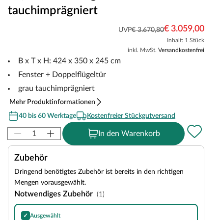
tauchimprägniert
€ 3.059,00
UVP
€ 3.670,80
Inhalt: 1 Stück
inkl. MwSt.
Versandkostenfrei
B x T x H: 424 x 350 x 245 cm
Fenster + Doppelflügeltür
grau tauchimprägniert
Mehr Produktinformationen
40 bis 60 Werktage
Kostenfreier Stückgutversand
In den Warenkorb
Zubehör
Dringend benötigtes Zubehör ist bereits in den richtigen
Mengen vorausgewählt.
Notwendiges Zubehör
(1)
✓
Ausgewählt
Bitumen-Rechteckschindeln in Schwarz, 3 m²