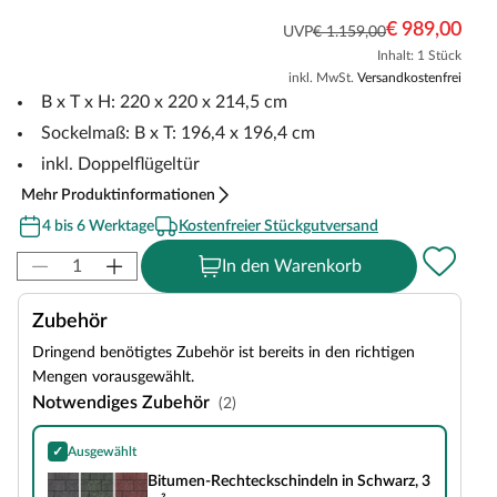
€ 989,00
UVP
€ 1.159,00
Inhalt: 1 Stück
inkl. MwSt.
Versandkostenfrei
B x T x H: 220 x 220 x 214,5 cm
Sockelmaß: B x T: 196,4 x 196,4 cm
inkl. Doppelflügeltür
Mehr Produktinformationen
4 bis 6 Werktage
Kostenfreier Stückgutversand
In den Warenkorb
Zubehör
Dringend benötigtes Zubehör ist bereits in den richtigen
Mengen vorausgewählt.
Notwendiges Zubehör
(2)
✓
Ausgewählt
Bitumen-Rechteckschindeln in Schwarz, 3 m²
Bitumen-Rechteckschindeln in Schwarz, 3