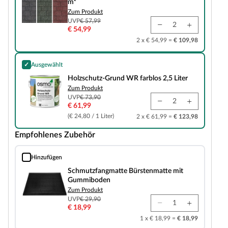
m²
Zum Produkt
UVP
€ 57,99
€ 54,99
2 x € 54,99 =
€ 109,98
✓
Ausgewählt
Holzschutz-Grund WR farblos 2,5 Liter
Holzschutz-Grund WR farblos 2,5 Liter
Zum Produkt
UVP
€ 73,90
€ 61,99
(€ 24,80 / 1 Liter)
2 x € 61,99 =
€ 123,98
Empfohlenes Zubehör
Hinzufügen
Schmutzfangmatte Bürstenmatte mit Gummiboden
Schmutzfangmatte Bürstenmatte mit
Gummiboden
Zum Produkt
UVP
€ 29,90
€ 18,99
1 x € 18,99 =
€ 18,99