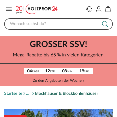
Menü
Kontakt
Konto
Warenk
GROSSER SSV!
Mega-Rabatte bis 65 % in vielen Kategorien.
04
12
08
19
TAGE
STD.
MIN.
SEK.
Zu den Angeboten der Woche »
Startseite
Blockhäuser & Blockbohlenhäuser