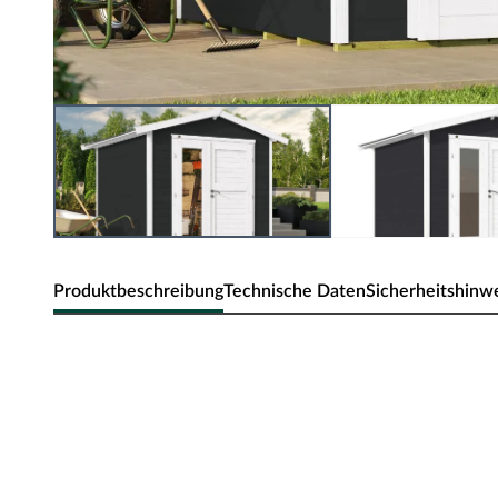
Produktbeschreibung
Technische Daten
Sicherheitshinw
WEKA Gartenhaus 224 A Steck-/Schr
Die Grundfläche des Gartenhauses beträgt 5,62 m² mit ei
Eine optimale Raumnutzung wird dank einer Firsthöhe v
Bei der Erstellung des Fundaments orientiere Dich an de
Montageanleitung! Produktblätter, Montageanleitungen u