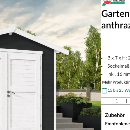
Garten
anthraz
B x T x H:
Sockelmaß 
inkl. 16 m
Mehr Produkti
15 bis 25 W
Zubehör
Empfohlene