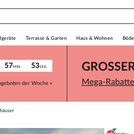
lgeräte
Terrasse & Garten
Haus & Wohnen
Böd
GROSSER 
57
53
MIN.
SEK.
Mega-Rabatte 
ngeboten der Woche »
nhäuser