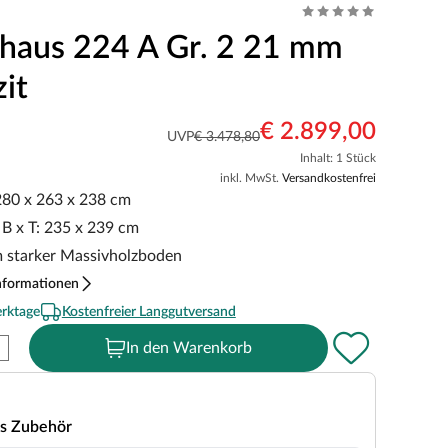
haus 224 A Gr. 2 21 mm
it
€ 2.899,00
UVP
€ 3.478,80
Inhalt: 1 Stück
inkl. MwSt.
Versandkostenfrei
 280 x 263 x 238 cm
B x T: 235 x 239 cm
m starker Massivholzboden
nformationen
erktage
Kostenfreier Langgutversand
In den Warenkorb
s Zubehör