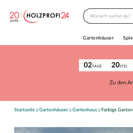
Gartenhäuser
Spie
02
20
TAGE
STD.
Zu den A
Startseite
Gartenhäuser
Gartenhaus
Farbige Garte