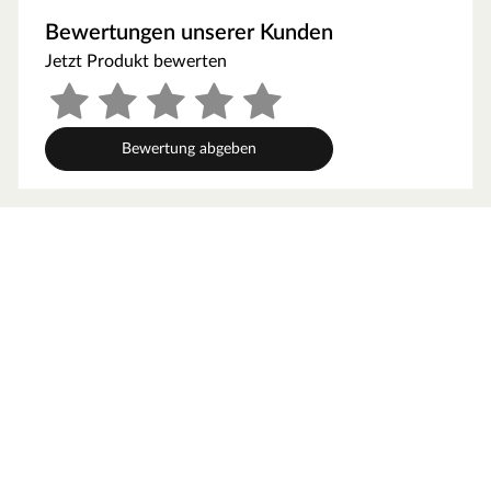
gepaart mit einer besonderen, natürlichen Ästhetik.
Bewertungen unserer Kunden
Dabei orientiert sich die Bohlenbauweise an der
Jetzt Produkt bewerten
traditionellen Blockhütte. Die Wände setzen sich aus
vorgefertigten Holzbohlen zusammen, die dank einer
Nut- und Feder-Verbindung ohne größere
Anstrengungen aufeinander gesteckt werden können.
Bewertung abgeben
Damit ist ein einfacher und schneller Auf- und Abbau
garantiert. An der Kopfseite des Gartenhauses sorgt die
charakteristische Verkämmung (spezielle Einkerbungen
im Holz) nicht nur für eine schöne Optik, sondern hält
das ganze Konstrukt auch zusammen und macht es
absolut wind- und wetterfest.
Wandstärke
Die Wandstärke von 45 mm sorgt für gute Stabilität und
Langlebigkeit. Dank der Bohlenstärke ist das Gartenhaus
im Winter frostsicher, und im Sommer hat es gute
wärmeisolierende Eigenschaften, was es zu einem
perfekten Übernachtungsort für Gäste macht. Auch