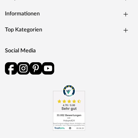
leicht abfließen und bietet somit weniger Angriffsfläche für
Regen und Schnee. Dadurch muss das Satteldach auch
Informationen
weniger häufig gewartet werden, wie beispielsweise das
Flach- oder das Pultdach. Außerdem schützen die weiten
Dachüberstände die Konstruktion auch die Wände vor
Top Kategorien
Witterungseinflüssen.
Die Dachkonstruktion: 19 mm starkes Massivholzdach
aus gehobelten Nut- und Federbrettern.
Social Media
Die Schneelast bei diesem Gartenhaus ist relativ gering, d.
h. das Gewicht, das auf das Dach des Gartenhauses
einwirkt, sollte nicht zu hoch sein und 75 kg/m² nicht
überschreiten. Daher ist das Gartenhaus auch nur für
Regionen der Schneelastzonen 1 und 1a mit wenig
Schneefall geeignet (u. a. Mittelrheintal, Niederrheinische
Tiefebene). Bei Bedarf kann aber eine sogenannte
Schneelasterhöhung – erhältlich in Deinem Baumarkt –
für eine höhere Sicherheit bei Deinem Gartenhaus sorgen.
So können beispielsweise dickere Pfosten die Last, die das
Gartenhaus tragen kann, erhöhen. Beachte: Die
Schneelast hängt sehr von der lokalen Klimazone und der
topografischen Höhe des Standortes ab. Genaue