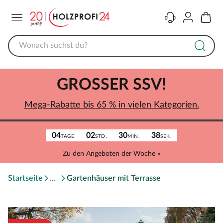
Menü
Kontakt
Konto
Warenk
GROSSER SSV!
Mega-Rabatte bis 65 % in vielen Kategorien.
04
02
30
38
TAGE
STD.
MIN.
SEK.
Zu den Angeboten der Woche »
Startseite
Gartenhäuser mit Terrasse