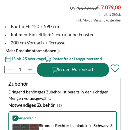
€ 7.079,00
UVP
€ 8.494,80
Inhalt: 1 Stück
inkl. MwSt.
Versandkostenfrei
B x T x H: 450 x 590 cm
Rahmen-Einzeltür + 2 extra hohe Fenster
200 cm Vordach + Terrasse
Mehr Produktinformationen
15 bis 25 Werktage
Kostenfreier Langgutversand
In den Warenkorb
Zubehör
Dringend benötigtes Zubehör ist bereits in den richtigen
Mengen vorausgewählt.
Notwendiges Zubehör
(1)
✓
Ausgewählt
Bitumen-Rechteckschindeln in Schwarz, 3 m²
Bitumen-Rechteckschindeln in Schwarz, 3