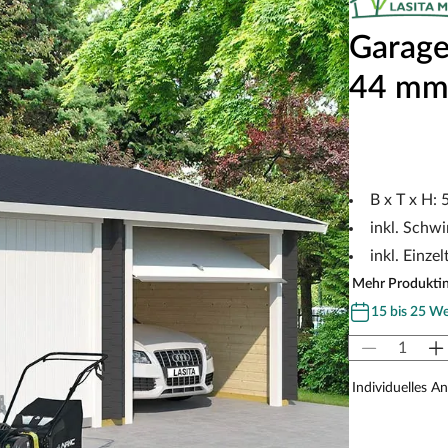
Garage
44 mm
B x T x H:
inkl. Schw
inkl. Einze
Mehr Produkti
15 bis 25 W
Individuelles A