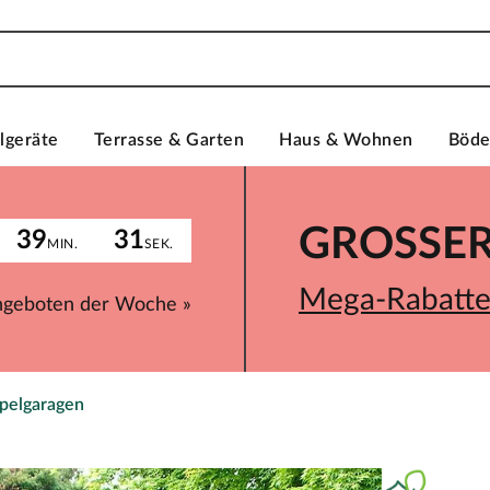
lgeräte
Terrasse & Garten
Haus & Wohnen
Böd
GROSSER 
39
31
MIN.
SEK.
Mega-Rabatte 
ngeboten der Woche »
pelgaragen