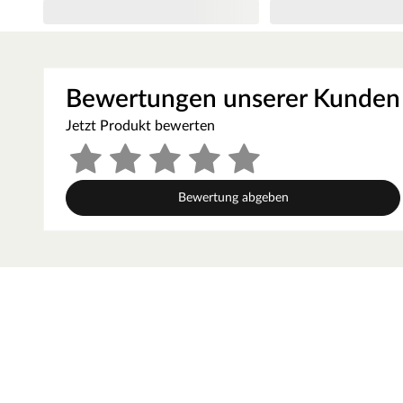
Sie brauchen mehr Platz in Ihrem Heim? Dann ist diese Dop
Fläche von 32,1 m² genau das Richtige für Sie. Ideal als Ga
Gartengeräte oder was Sie sonst alles verstauen müssen. Da
entsteht eine qualitativ hochwertige Garage aus Holz, so da
wird ohne Boden geliefert. Der ideale Ort für Ihr Auto, Zwe
Bewertungen unserer Kunden
Jetzt Produkt bewerten
Bewertung abgeben