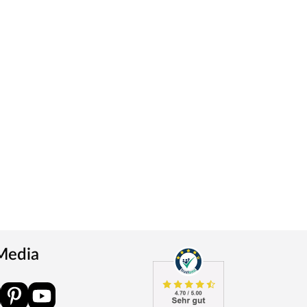
 Media