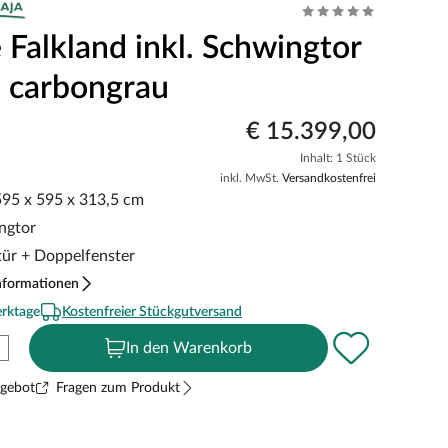
 Falkland inkl. Schwingtor
 carbongrau
€ 15.399,00
Inhalt: 1 Stück
inkl. MwSt.
Versandkostenfrei
 595 x 595 x 313,5 cm
ingtor
ltür + Doppelfenster
nformationen
erktage
Kostenfreier Stückgutversand
In den Warenkorb
ngebot
Fragen zum Produkt