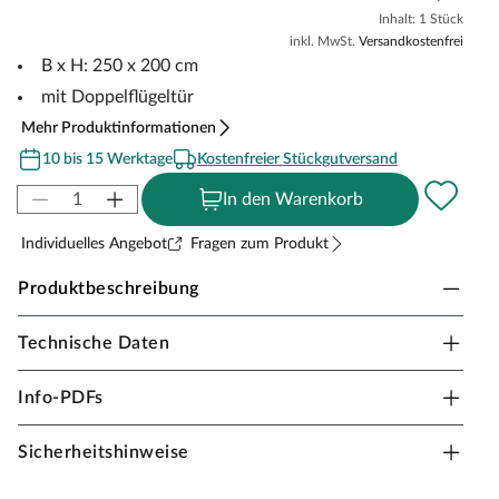
Inhalt: 1 Stück
inkl. MwSt.
Versandkostenfrei
B x H: 250 x 200 cm
mit Doppelflügeltür
Mehr Produktinformationen
10 bis 15 Werktage
Kostenfreier Stückgutversand
In den Warenkorb
Individuelles Angebot
Fragen zum Produkt
Produktbeschreibung
Technische Daten
KARIBU Frontelement für Einzelcarport
Erweiterung für KARIBU Doppelcarports
Info-PDFs
inkl. Doppelflügeltür mit Bundbartschloss
Sicherheitshinweise
aus 19 mm starkem Massivholz
einfacher Aufbau durch vormontierte Elemente