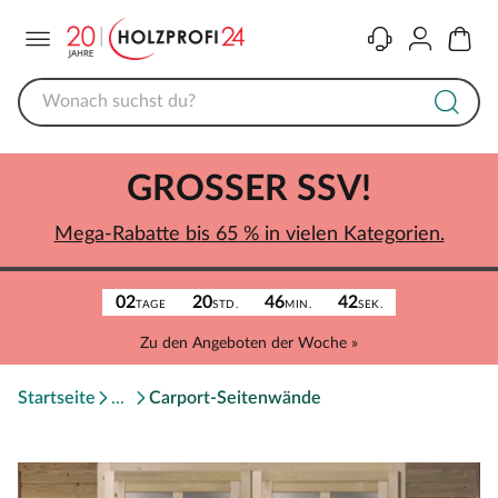
Menü
Kontakt
Konto
Warenk
GROSSER SSV!
Mega-Rabatte bis 65 % in vielen Kategorien.
02
20
46
42
TAGE
STD.
MIN.
SEK.
Zu den Angeboten der Woche »
Startseite
Carport-Seitenwände