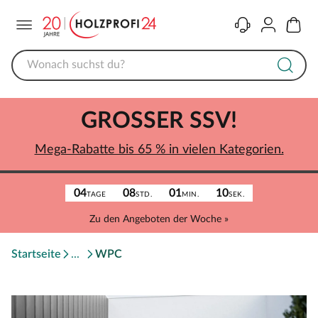
Menü
Kontakt
Konto
Warenk
GROSSER SSV!
Mega-Rabatte bis 65 % in vielen Kategorien.
04
08
01
10
TAGE
STD.
MIN.
SEK.
Zu den Angeboten der Woche »
Startseite
WPC