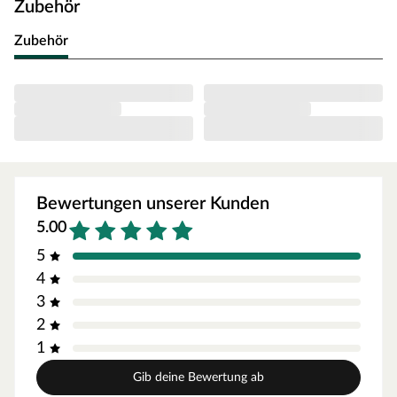
Zubehör
und behalten über lange Zeit ihren charmanten Look,
denn das Holz wurde thermisch modifiziert. Bei diesem
Zubehör
natürlichen Verfahren mit Dampf und Wärme werden die
Eigenschaften des Holzes verbessert – Thermoholz
zeichnet sich durch eine hohe Stabilität und
Dauerhaftigkeit aus.
Durch die einzigartige Brauntönung und den sanften
Glanz erhält jeder Bereich, in dem das Holz installiert
wird, eine natürliche Anmutung, die durch runde sowie
Bewertungen unserer Kunden
schmetterlingsförmige Astmarken nordischer Fichte und
Kiefer optimal abgerundet wird.
5.00
Eine besonders gute Figur macht das Thermoholz an
5
Fassaden, in Innenbereichen, Gärten und
4
Landschaftsgestaltungen.
3
Die Vorteile auf einen Blick
2
1
dimensionsstabil
Gib deine Bewertung ab
ästhetisch in Haptik, Optik und Geruch