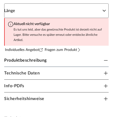
Wähle eine Länge
Länge
Aktuell nicht verfügbar
Es tut uns leid, aber das gewünschte Produkt ist derzeit nicht auf
Lager. Bitte versuche es später erneut oder entdecke ähnliche
Artikel.
Individuelles Angebot
Fragen zum Produkt
Produktbeschreibung
Technische Daten
Outgarden Fassade Thermo-Kiefer Rhombusleiste
gehobelt
Info-PDFs
Outgarden Thermoholz ist dank seiner
Dimensionsstabilität, Witterungsbeständigkeit,
Sicherheitshinweise
Langlebigkeit und eleganten Optik der perfekte Begleiter
für Fassaden. Auch unter schwierigsten klimatischen
Bedingungen bleiben die Rhombusleisten pflegeleicht