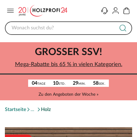
Menü
Kontakt
Konto
Warenk
GROSSER SSV!
Mega-Rabatte bis 65 % in vielen Kategorien.
04
10
29
58
TAGE
STD.
MIN.
SEK.
Zu den Angeboten der Woche »
Startseite
Holz