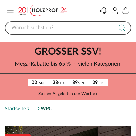
Menü
Kontakt
Konto
Warenk
GROSSER SSV!
Mega-Rabatte bis 65 % in vielen Kategorien.
03
23
39
39
TAGE
STD.
MIN.
SEK.
Zu den Angeboten der Woche »
Startseite
WPC