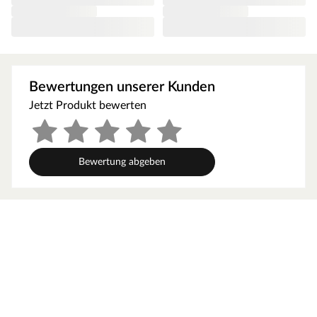
widerstandsfähig gegenüber Witterungseinflüssen.
Zusätzlich versinken die Befestigungsschrauben
unsichtbar in der Oberfläche und tragen so zu einem
makellosen Erscheinungsbild bei.
Co-extrudierte Dielen
Bewertungen unserer Kunden
Bei co-extrudierten Fassadenprofilen wird der Kern
Jetzt Produkt bewerten
komplett mit Kunststoff ummantelt. Dadurch wird die
Beständigkeit gegen Feuchtigkeit, Schimmel und Insekten
noch erhöht. Gleichzeitig sorgt das Verfahren dafür, dass
Bewertung abgeben
die äußere Schicht länger schön bleibt.
Dielen ab einer Breite von 18 cm gelten als Breitdiele.
Dieses neue Format ist nicht nur im Trend, sondern
bringt auch Vorteile mit sich, wie eine schnelle und
einfache Verlegung, da weniger Dielen benötigt werden.
Das besonders breite Dielenformat lässt die einzigartigen
Maserungen optimal zur Geltung kommen und schafft
eine noch natürlichere Atmosphäre.
Outgarden – Leben im Garten neu erleben