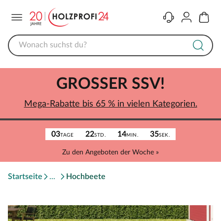
Menü
Kontakt
Konto
Warenk
GROSSER SSV!
Mega-Rabatte bis 65 % in vielen Kategorien.
03
22
14
35
TAGE
STD.
MIN.
SEK.
Zu den Angeboten der Woche »
Startseite
Hochbeete