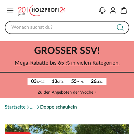
Menü
Kontakt
Konto
Warenk
GROSSER SSV!
Mega-Rabatte bis 65 % in vielen Kategorien.
03
13
55
26
TAGE
STD.
MIN.
SEK.
Zu den Angeboten der Woche »
Startseite
Doppelschaukeln