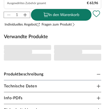
€ 63,96
Ausgewähltes Zubehör gesamt
In den Warenkorb
Individuelles Angebot
Fragen zum Produkt
Verwandte Produkte
Produktbeschreibung
Technische Daten
Belladoor Doppelschaukel mit 2 Sitzen, kdi
Großer Schaukelspaß für Ihre Kleinen.
Info-PDFs
Hohe Stabilität durch hochwertige Bauweise