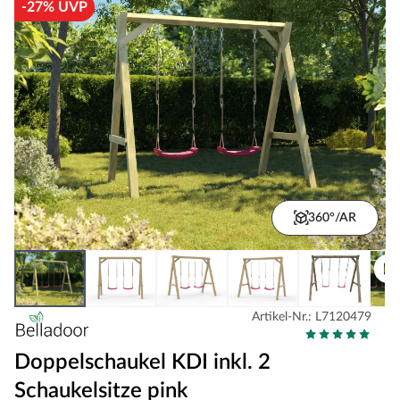
-27% UVP
360°/AR
Artikel-Nr.: L7120479
Doppelschaukel KDI inkl. 2
Schaukelsitze pink