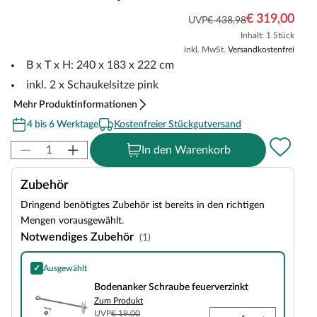
€ 319,00
UVP
€ 438,98
Inhalt: 1 Stück
inkl. MwSt.
Versandkostenfrei
B x T x H: 240 x 183 x 222 cm
inkl. 2 x Schaukelsitze pink
Mehr Produktinformationen
4 bis 6 Werktage
Kostenfreier Stückgutversand
In den Warenkorb
Zubehör
Dringend benötigtes Zubehör ist bereits in den richtigen
Mengen vorausgewählt.
Notwendiges Zubehör
(1)
✓
Ausgewählt
Bodenanker Schraube feuerverzinkt
Bodenanker Schraube feuerverzinkt
Zum Produkt
UVP
€ 19,00