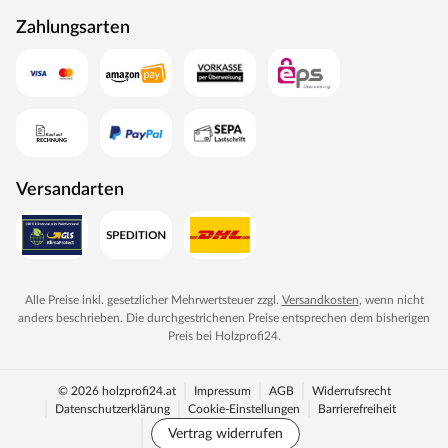
abweichen.
Zahlungsarten
Aus produktionstechnischen Gründen können
Artikelbestandteile wie Abdeckkappen, Haltegriffe, Seile
etc. farblich vom Bildmaterial abweichen. Die
Abweichungen stellen keinen Reklamationsgrund dar.
Versandarten
Alle Preise inkl. gesetzlicher Mehrwertsteuer zzgl.
Versandkosten
, wenn nicht
anders beschrieben. Die durchgestrichenen Preise entsprechen dem bisherigen
Preis bei
Holzprofi24
.
© 2026 holzprofi24.at
Impressum
AGB
Widerrufsrecht
Datenschutzerklärung
Cookie-Einstellungen
Barrierefreiheit
Vertrag widerrufen