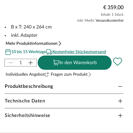
€ 359,00
Inhalt: 1 Stück
inkl. MwSt.
Versandkostenfrei
B x T: 240 x 264 cm
inkl. Adapter
Mehr Produktinformationen
10 bis 15 Werktage
Kostenfreier Stückgutversand
In den Warenkorb
Individuelles Angebot
Fragen zum Produkt
Produktbeschreibung
Technische Daten
Karibu Doppelschaukel Anbau SET naturbelassen
Material: Holz, B x T: 240 x 264 cm
Sicherheitshinweise
Bei einer Schaukel ist Spaß vorprogrammiert – sie sollte
in keiner Kindheit fehlen. Schaukeln ist einfach