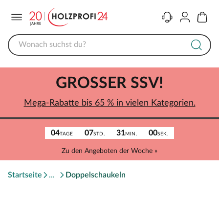
Menü
Kontakt
Konto
Warenk
GROSSER SSV!
Mega-Rabatte bis 65 % in vielen Kategorien.
04
07
31
00
TAGE
STD.
MIN.
SEK.
Zu den Angeboten der Woche »
Startseite
Doppelschaukeln