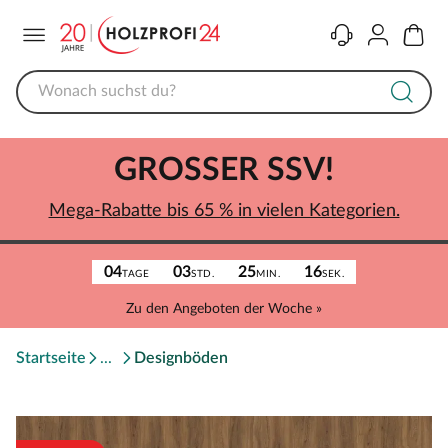
Menü
Kontakt
Konto
Warenk
GROSSER SSV!
Mega-Rabatte bis 65 % in vielen Kategorien.
04
03
25
16
TAGE
STD.
MIN.
SEK.
Zu den Angeboten der Woche »
Startseite
Designböden