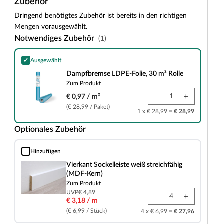
Zubehör
Dringend benötigtes Zubehör ist bereits in den richtigen
Mengen vorausgewählt.
Notwendiges Zubehör
(1)
✓
Ausgewählt
Dampfbremse LDPE-Folie, 30 m² Rolle
Dampfbremse LDPE-Folie, 30 m² Rolle
Zum Produkt
€ 0,97 / m²
(€ 28,99 / Paket)
1 x € 28,99 =
€ 28,99
Optionales Zubehör
Hinzufügen
Vierkant Sockelleiste weiß streichfähig (MDF-Kern)
Vierkant Sockelleiste weiß streichfähig
(MDF-Kern)
Zum Produkt
UVP
€ 4,89
€ 3,18 / m
(€ 6,99 / Stück)
4 x € 6,99 =
€ 27,96