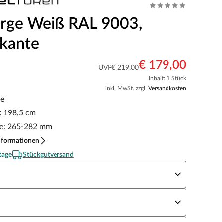
rge Weiß RAL 9003,
kante
€ 179,00
UVP
€ 219,00
Inhalt: 1 Stück
inkl. MwSt. zzgl.
Versandkosten
te
x 198,5 cm
e: 265-282 mm
nformationen
tage
Stückgutversand
eite x Höhe
N Richtung
andstärke