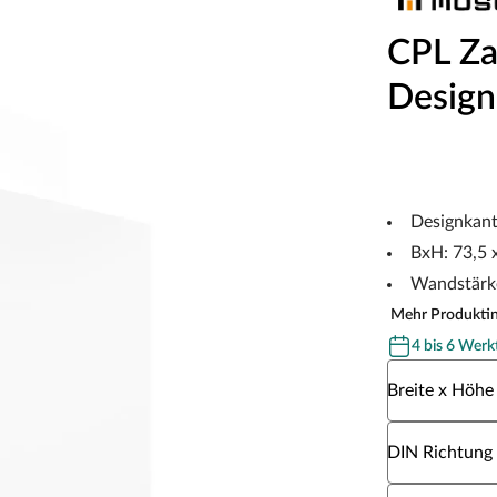
CPL Za
Design
Designkan
BxH: 73,5 
Wandstärk
Mehr Produkti
4 bis 6 Werk
Wähle eine Br
Breite x Höhe
Wähle eine DI
DIN Richtung
Wähle eine W