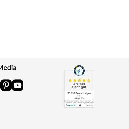
 Media