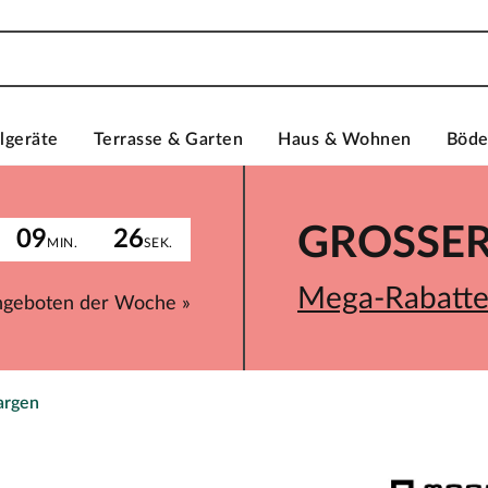
lgeräte
Terrasse & Garten
Haus & Wohnen
Böd
GROSSER 
09
26
MIN.
SEK.
Mega-Rabatte 
ngeboten der Woche »
argen