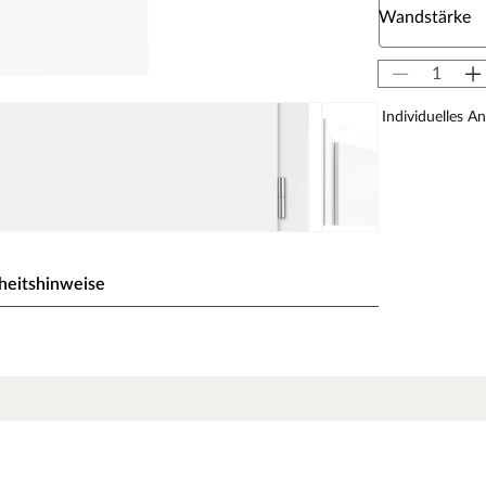
Wandstärke
Individuelles A
heitshinweise
 für weiße Zimmertüren
inate) beschichtete Oberfläche. CPL bildet dank
toff und Melaminharzen eine extrem
nschaften einer lackierten Türe. Als wahres