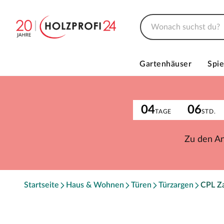
Gartenhäuser
Spie
04
06
TAGE
STD.
Zu den A
Startseite
Haus & Wohnen
Türen
Türzargen
CPL Z