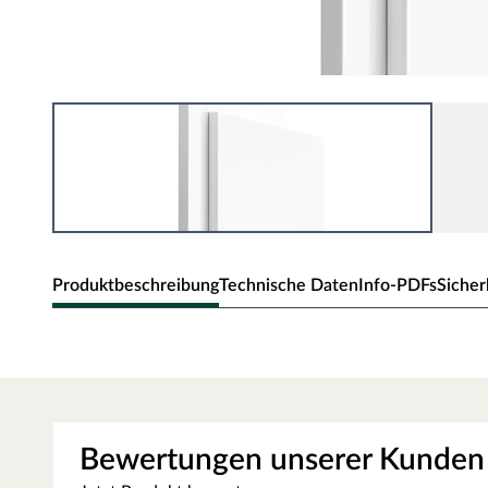
Produktbeschreibung
Technische Daten
Info-PDFs
Sicher
Zarge CPL Weiß
Moderne Zarge mit Laminatoberfläche und Designkante
CPL Weiß RAL 9003
Die Zarge besitzt eine mit CPL (Continious Pressure Lam
der Kombination aus elektronenstrahlgehärtetem Kunsts
Bewertungen unserer Kunden
widerstandsfähige Schutzschicht mit den haptischen Eige