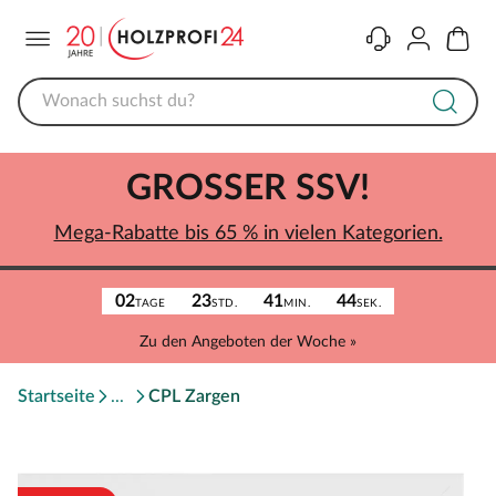
Menü
Kontakt
Konto
Warenk
GROSSER SSV!
Mega-Rabatte bis 65 % in vielen Kategorien.
02
23
41
44
TAGE
STD.
MIN.
SEK.
Zu den Angeboten der Woche »
Startseite
CPL Zargen