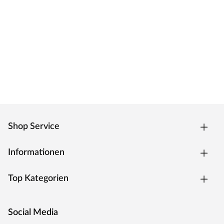
Germany"
Die Entwicklung neuer Produktionsverfahren und die
modernste Fertigungsanlage Europas machen das in
Trierweiler ansässige Unternehmen einzigartig. Seit 1996
nutzt der Familienbetrieb sein Expertenwissen, um
moderne Türen zu schaffen. Das umfangreiche Sortiment
deckt alle Wünsche ab: Designtüren, Stiltüren, Holztüren
in verschiedensten Oberflächen, Farben und
Maserungen. Alle Mosel Türen durchlaufen eine
Qualitätskontrolle, in der Langlebigkeit durch
Dauerfunktionstests geprüft wird. Darüber hinaus spielt
Shop Service
Umweltschutz eine große Rolle im Unternehmen:
Rohstoffe werden aus nachhaltiger Waldbewirtschaftung
Informationen
bezogen und Holzabfälle fließen über ein Heizkraftwerk
als Energie zurück in den Produktionskreislauf.
Top Kategorien
Social Media