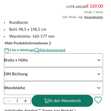
€ 169,00
UVP
€ 189,00
Inhalt: 1 Stück
inkl. MwSt. zzgl.
Versandkosten
Rundkante
BxH: 98,5 x 198,5 cm
Wandstärke: 160-177 mm
Mehr Produktinformationen
4 bis 6 Werktage
Stückgutversand
Wähle eine Breite x Höhe
Breite x Höhe
Wähle eine DIN Richtung
DIN Richtung
Wähle eine Wandstärke
Wandstärke
In den Warenkorb
Individuelles Angebot
Fragen zum Produkt