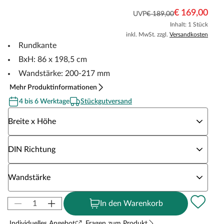
€ 169,00
UVP
€ 189,00
Inhalt: 1 Stück
inkl. MwSt. zzgl.
Versandkosten
Rundkante
BxH: 86 x 198,5 cm
Wandstärke: 200-217 mm
Mehr Produktinformationen
4 bis 6 Werktage
Stückgutversand
Wähle eine Breite x Höhe
Breite x Höhe
Wähle eine DIN Richtung
DIN Richtung
Wähle eine Wandstärke
Wandstärke
In den Warenkorb
Individuelles Angebot
Fragen zum Produkt