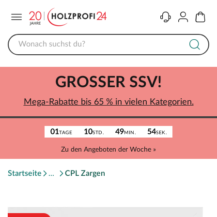
Menü
Kontakt
Konto
Warenk
GROSSER SSV!
Mega-Rabatte bis 65 % in vielen Kategorien.
01
10
49
54
TAGE
STD.
MIN.
SEK.
Zu den Angeboten der Woche »
Startseite
CPL Zargen