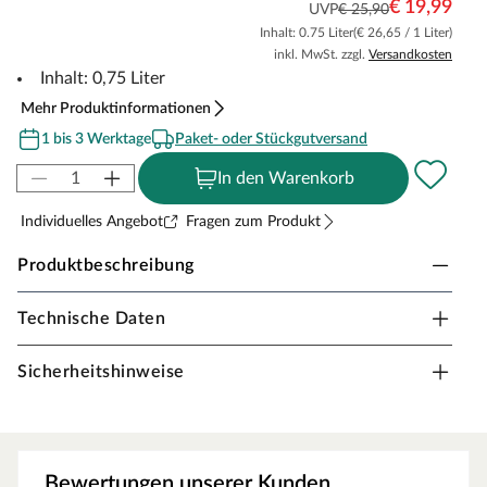
€ 19,99
UVP
€ 25,90
Inhalt: 0.75 Liter
(€ 26,65 / 1 Liter)
inkl. MwSt. zzgl.
Versandkosten
Inhalt: 0,75 Liter
Mehr Produktinformationen
1 bis 3 Werktage
Paket- oder Stückgutversand
In den Warenkorb
Individuelles Angebot
Fragen zum Produkt
Produktbeschreibung
Technische Daten
SAICOS Colorwachs
Den Eigenschaften menschlicher Haut nachempfunden:
Sicherheitshinweise
feuchtigkeitsregulierende und atmungsaktive
Eigenschaften machen es besonders wohngesund und
holzgerecht.
Bewertungen unserer Kunden
auf Naturöl-Basis