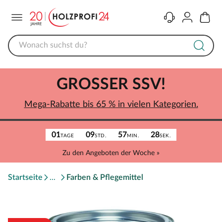
Menü
Kontakt
Konto
Warenk
GROSSER SSV!
Mega-Rabatte bis 65 % in vielen Kategorien.
01
09
57
28
TAGE
STD.
MIN.
SEK.
Zu den Angeboten der Woche »
Startseite
Farben & Pflegemittel