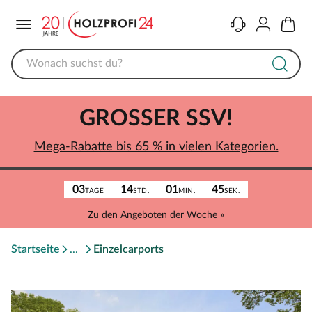
Menü
Kontakt
Konto
Warenk
GROSSER SSV!
Mega-Rabatte bis 65 % in vielen Kategorien.
03
14
01
45
TAGE
STD.
MIN.
SEK.
Zu den Angeboten der Woche »
Startseite
Einzelcarports