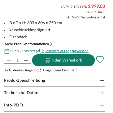
€ 1.999,00
UVP
€ 2.189,00
Inhalt: 1 Stück
inkl. MwSt.
Versandkostenfrei
B x T x H: 303 x 606 x 250 cm
kesseldruckimprägniert
Flachdach
Mehr Produktinformationen
15 bis 25 Werktage
Kostenfreier Langgutversand
In den Warenkorb
Individuelles Angebot
Fragen zum Produkt
Produktbeschreibung
Technische Daten
WEKA Carport Y-Einzelcarport "612" mit
Stahldach
Info-PDFs
Der WEKA Y-Carport 612 eignet sich perfekt für Ihr