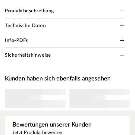
Produktbeschreibung
Technische Daten
PALMAKO Carport "Robert" 11,7 m² grau
tauchimprägniert
Info-PDFs
B x T x H: 315 x 372 x 299 cm, 6 Pfosten, grau
tauchimprägniert
Sicherheitshinweise
Kunden haben sich ebenfalls angesehen
Bewertungen unserer Kunden
Jetzt Produkt bewerten