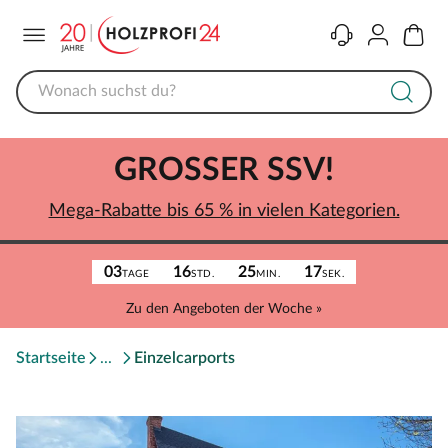
Menü
Kontakt
Konto
Warenk
GROSSER SSV!
Mega-Rabatte bis 65 % in vielen Kategorien.
03
16
25
17
TAGE
STD.
MIN.
SEK.
Zu den Angeboten der Woche »
Startseite
Einzelcarports