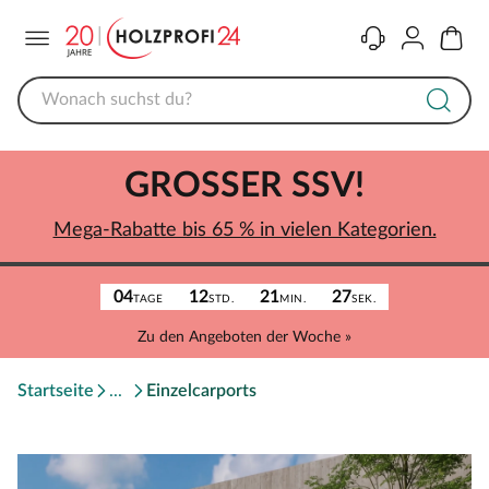
Menü
Kontakt
Konto
Warenk
GROSSER SSV!
Mega-Rabatte bis 65 % in vielen Kategorien.
04
12
21
27
TAGE
STD.
MIN.
SEK.
Zu den Angeboten der Woche »
Startseite
Einzelcarports