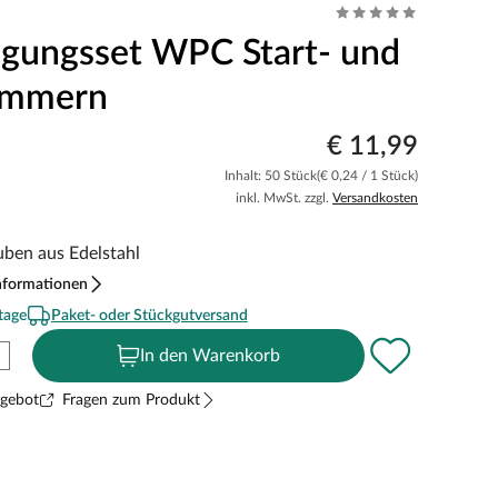
igungsset WPC Start- und
ammern
€ 11,99
Inhalt: 50 Stück
(€ 0,24 / 1 Stück)
inkl. MwSt. zzgl.
Versandkosten
uben aus Edelstahl
nformationen
tage
Paket- oder Stückgutversand
In den Warenkorb
ngebot
Fragen zum Produkt