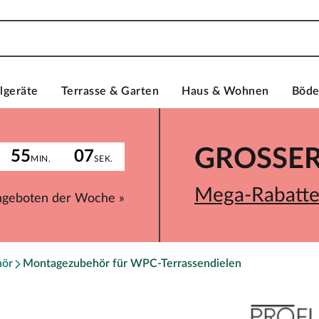
lgeräte
Terrasse & Garten
Haus & Wohnen
Böd
GROSSER 
55
07
MIN.
SEK.
Mega-Rabatte 
ngeboten der Woche »
hör
Montagezubehör für WPC-Terrassendielen