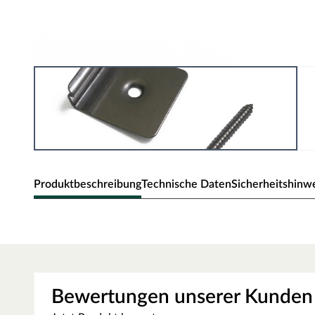
Produktbeschreibung
Technische Daten
Sicherheitshinw
Befestigungsset Start- und Endklam
für die Montage von WPC Terrassendielen.
Passgenau
Bewertungen unserer Kunden
Keine sichtbaren Schrauben