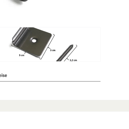
eise
mern