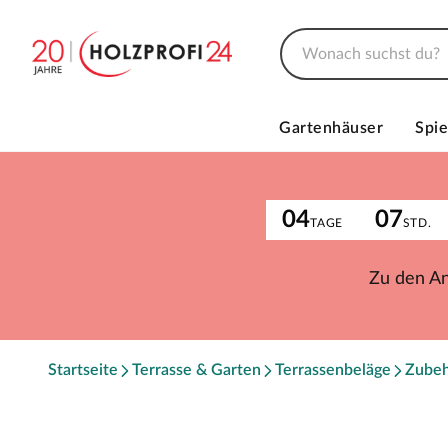
Gartenhäuser
Spie
04
07
TAGE
STD.
Zu den A
Startseite
Terrasse & Garten
Terrassenbeläge
Zube