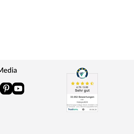
 Media