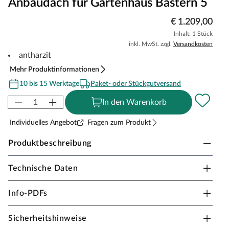
Anbaudach für Gartenhaus Bastern 5
€ 1.209,00
Inhalt: 1 Stück
inkl. MwSt. zzgl.
Versandkosten
antharzit
Mehr Produktinformationen
10 bis 15 Werktage
Paket- oder Stückgutversand
In den Warenkorb
Individuelles Angebot
Fragen zum Produkt
Produktbeschreibung
Technische Daten
Anbaudach für KARIBU Gartenhaus Bastern 2 und
Bastern 3, weiß lackiert
Info-PDFs
Das Anbaudach zu dem klassischen Blockbohlenhaus
Bastern von KARIBU überzeugt mit seiner Praktikabilität.
Sicherheitshinweise
Dank seines traditionsbewussten, unaufdringlichen