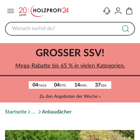
Menü
Kontakt
Konto
Warenk
GROSSER SSV!
Mega-Rabatte bis 65 % in vielen Kategorien.
04
04
14
37
TAGE
STD.
MIN.
SEK.
Zu den Angeboten der Woche »
Startseite
Anbaudächer