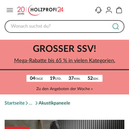
Menü
Kontakt
Konto
Warenk
GROSSER SSV!
Mega-Rabatte bis 65 % in vielen Kategorien.
04
19
37
52
TAGE
STD.
MIN.
SEK.
Zu den Angeboten der Woche »
Startseite
Akustikpaneele