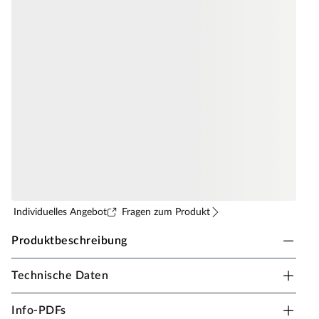
Individuelles Angebot
Fragen zum Produkt
Produktbeschreibung
Technische Daten
ME-Akustikpaneele Acou Sens Style Iconic
grey20118
Info-PDFs