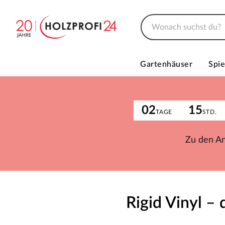
Gartenhäuser
Spie
02
15
TAGE
STD.
Zu den A
Rigid Vinyl –