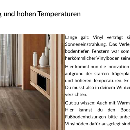
ng und hohen Temperaturen
Lange galt: Vinyl verträgt 
Sonneneinstrahlung. Das Verl
bodentiefen Fenstern war somi
herkömmlicher Vinylboden seine
Hier kommt nun die Innovation
aufgrund der starren Trägerpl
und höheren Temperaturen. Er bl
Du musst also in deinem Winterg
verzichten.
Gut zu wissen: Auch mit Warmw
Hier kannst du den Bodenb
Fußbodenheizungen bitte unbed
Vinylböden dafür ausgelegt sind