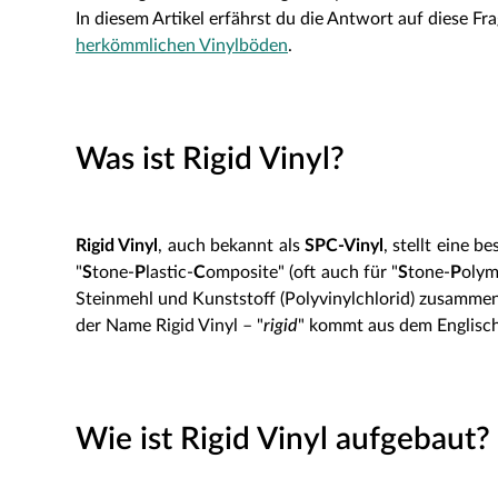
In diesem Artikel erfährst du die Antwort auf diese F
herkömmlichen Vinylböden
.
Was ist Rigid Vinyl?
Rigid Vinyl
, auch bekannt als
SPC-Vinyl
, stellt eine 
"
S
tone-
P
lastic-
C
omposite" (oft auch für "
S
tone-
P
olym
Steinmehl und Kunststoff (Polyvinylchlorid) zusammen
der Name Rigid Vinyl – "
rigid
" kommt aus dem Englische
Wie ist Rigid Vinyl aufgebaut?