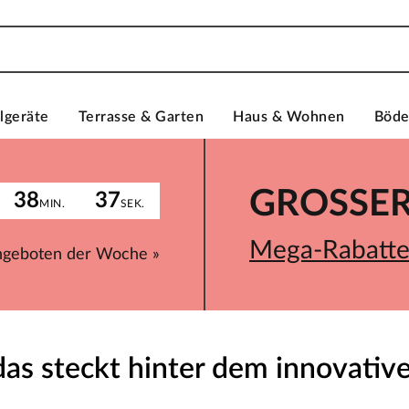
lgeräte
Terrasse & Garten
Haus & Wohnen
Böd
GROSSER 
38
37
MIN.
SEK.
Mega-Rabatte 
ngeboten der Woche »
 das steckt hinter dem innovati