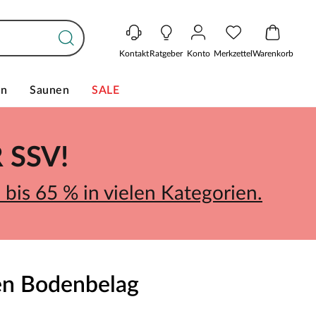
Kontakt
Ratgeber
Konto
Merkzettel
Warenkorb
en
Saunen
SALE
SSV!
bis 65 % in vielen Kategorien.
ven Bodenbelag