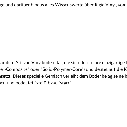
rage und darüber hinaus alles Wissenswerte über Rigid Vinyl, vo
besondere Art von Vinylboden dar, die sich durch ihre einzigartig
er-
C
omposite" oder "
S
olid-
P
olymer-
C
ore") und deutet auf die K
setzt. Dieses spezielle Gemisch verleiht dem Bodenbelag seine
n und bedeutet "steif" bzw. "starr".