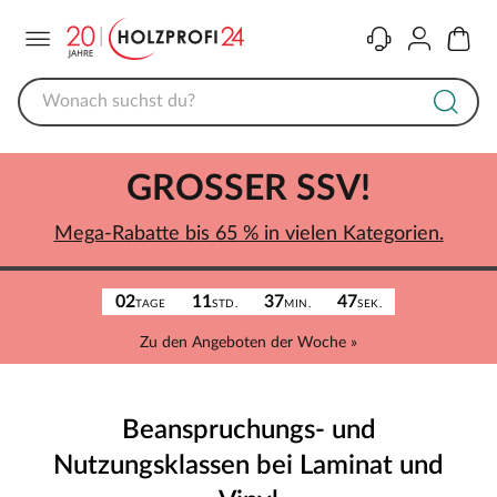
Menü
Kontakt
Konto
Warenk
GROSSER SSV!
Mega-Rabatte bis 65 % in vielen Kategorien.
02
11
37
47
TAGE
STD.
MIN.
SEK.
Zu den Angeboten der Woche »
Beanspruchungs- und
Nutzungsklassen bei Laminat und