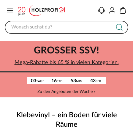
Menü
Kontakt
Konto
Warenk
GROSSER SSV!
Mega-Rabatte bis 65 % in vielen Kategorien.
03
16
53
43
TAGE
STD.
MIN.
SEK.
Zu den Angeboten der Woche »
Klebevinyl – ein Boden für viele
Räume