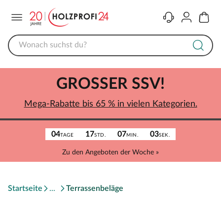
Menü
Kontakt
Konto
Warenk
GROSSER SSV!
Mega-Rabatte bis 65 % in vielen Kategorien.
04
17
07
03
TAGE
STD.
MIN.
SEK.
Zu den Angeboten der Woche »
Startseite
Terrassenbeläge