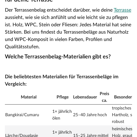
Der Terrassenbelag entscheidet darüber, wie deine
Terrasse
aussieht, wie sie sich anfühlt und wie leicht sie zu pflegen
ist. Holz, WPC, Stein oder Fliesen: Jedes Material hat seine
Stärken. Bei uns findest du Terrassenbeläge aus Naturholz
und WPC-Komposit in vielen Farben, Profilen und
Qualitätsstufen.
Welche Terrassenbelag-Materialien gibt es?
Die beliebtesten Materialien für Terrassenbeläge im
Vergleich:
Preis
Material
Pflege
Lebensdauer
Besonderhei
ca.
tropisches
1× jährlich
Bangkirai/Cumaru
25–40 Jahre
hoch
Hartholz, seh
ölen
robust
heimisches
1× jährlich
Lärche/Douglasie
15–25 Jahre
mittel
Holz, graut