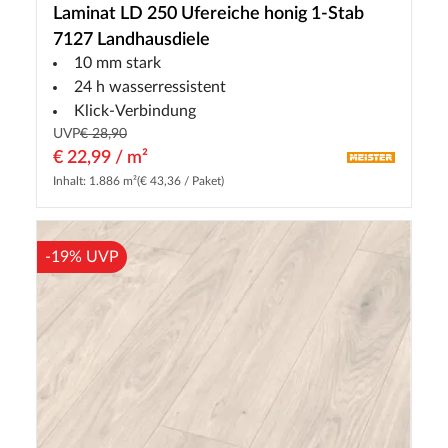
Laminat LD 250 Ufereiche honig 1-Stab
7127 Landhausdiele
10 mm stark
24 h wasserressistent
Klick-Verbindung
UVP
€ 28,90
€ 22,99 / m²
Inhalt: 1.886 m²
(€ 43,36 / Paket)
-19% UVP