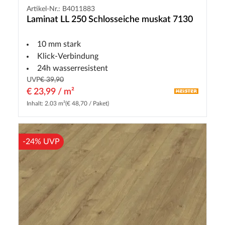
Artikel-Nr.: B4011883
Laminat LL 250 Schlosseiche muskat 7130
10 mm stark
Klick-Verbindung
24h wasserresistent
UVP
€ 39,90
€ 23,99 / m²
Inhalt: 2.03 m²
(€ 48,70 / Paket)
-24% UVP