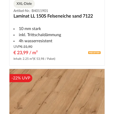
XXL-Diele
Artikel-Nr.: B4011901
Laminat LL 150S Felseneiche sand 7122
10 mm stark
inkl. Trittschaldämmung
4h wasserresistent
UVP
€ 31,90
€ 23,99 / m²
Inhalt: 2.25 m²
(€ 53,98 / Paket)
-22% UVP