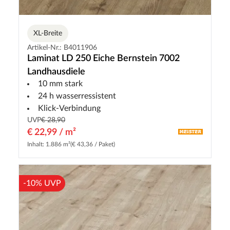
XL-Breite
Artikel-Nr.: B4011906
Laminat LD 250 Eiche Bernstein 7002
Landhausdiele
10 mm stark
24 h wasserressistent
Klick-Verbindung
UVP
€ 28,90
€ 22,99 / m²
Inhalt: 1.886 m²
(€ 43,36 / Paket)
-10% UVP