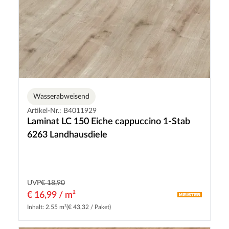
Wasserabweisend
Artikel-Nr.: B4011929
Laminat LC 150 Eiche cappuccino 1-Stab
6263 Landhausdiele
UVP
€ 18,90
€ 16,99 / m²
Inhalt: 2.55 m²
(€ 43,32 / Paket)