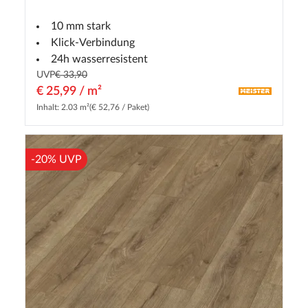
10 mm stark
Klick-Verbindung
24h wasserresistent
UVP
€ 33,90
€ 25,99 / m²
Inhalt: 2.03 m²
(€ 52,76 / Paket)
-20% UVP