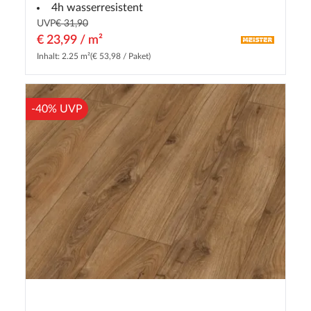
4h wasserresistent
UVP
€ 31,90
€ 23,99 / m²
Inhalt: 2.25 m²
(€ 53,98 / Paket)
-40% UVP