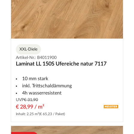
XXL-Diele
Artikel-Nr.: B4011900
Laminat LL 150S Ufereiche natur 7117
10 mm stark
inkl. Trittschaldämmung
4h wasserresistent
UVP
€ 31,90
€ 28,99 / m²
Inhalt: 2.25 m²
(€ 65,23 / Paket)