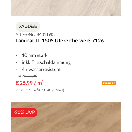
XXL-Diele
Artikel-Nr.: B4011902
Laminat LL 150S Ufereiche weiß 7126
10 mm stark
inkl. Trittschaldämmung
4h wasserresistent
UVP
€ 31,90
€ 25,99 / m²
Inhalt: 2.25 m²
(€ 58,48 / Paket)
-20% UVP