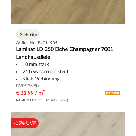
XL-Breite
Artikel-Nr.: B4011905
Laminat LD 250 Eiche Champagner 7001
Landhausdiele
10 mm stark
24 h wasserressistent
Klick-Verbindung
UVP
€ 28,90
€ 21,99 / m²
Inhalt: 1.886 m²
(€ 41,47 / Paket)
-15% UVP