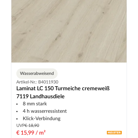
Wasserabweisend
Artikel-Nr.: B4011930
Laminat LC 150 Turmeiche cremeweiß
7119 Landhausdiele
8 mm stark
4 h wasserressistent
Klick-Verbindung
UVP
€ 18,90
€ 15,99 / m²