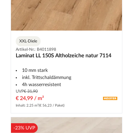
XXL-Diele
Artikel-Nr.: B4011898
Laminat LL 150S Altholzeiche natur 7114
10 mm stark
inkl. Trittschaldämmung
4h wasserresistent
UVP
€ 31,90
€ 24,99 / m²
Inhalt: 2.25 m²
(€ 56,23 / Paket)
-23% UVP