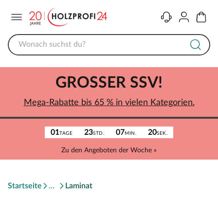
Menü
Kontakt
Konto
Warenk
GROSSER SSV!
Mega-Rabatte bis 65 % in vielen Kategorien.
01
23
07
20
TAGE
STD.
MIN.
SEK.
Zu den Angeboten der Woche »
Startseite
Laminat