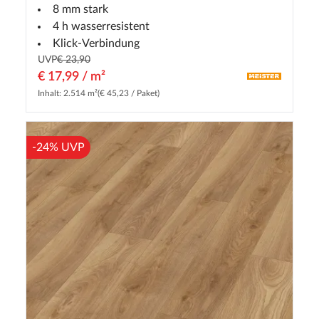
8 mm stark
4 h wasserresistent
Klick-Verbindung
UVP
€ 23,90
€ 17,99 / m²
Inhalt: 2.514 m²
(€ 45,23 / Paket)
-24% UVP