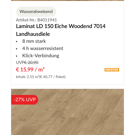
Wasserabweisend
Artikel-Nr.: B4011941
Laminat LD 150 Eiche Woodend 7014
Landhausdiele
8 mm stark
4 h wasserresistent
Klick-Verbindung
UVP
€ 20,90
€ 15,99 / m²
Inhalt: 2.55 m²
(€ 40,77 / Paket)
-27% UVP