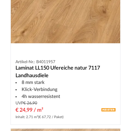
Artikel-Nr.: B4011957
Laminat LL150 Ufereiche natur 7117
Landhausdiele
8 mm stark
Klick-Verbindung
4h wasserresistent
UVP
€ 26,90
€ 24,99 / m²
Inhalt: 2.71 m²
(€ 67,72 / Paket)