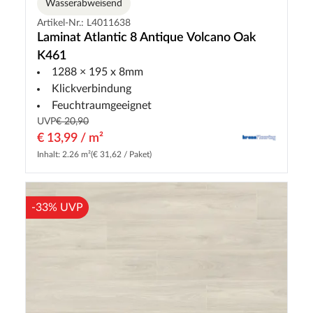
Wasserabweisend
Artikel-Nr.: L4011638
Laminat Atlantic 8 Antique Volcano Oak
K461
1288 × 195 x 8mm
Klickverbindung
Feuchtraumgeeignet
UVP
€ 20,90
€ 13,99 / m²
Inhalt: 2.26 m²
(€ 31,62 / Paket)
-33% UVP