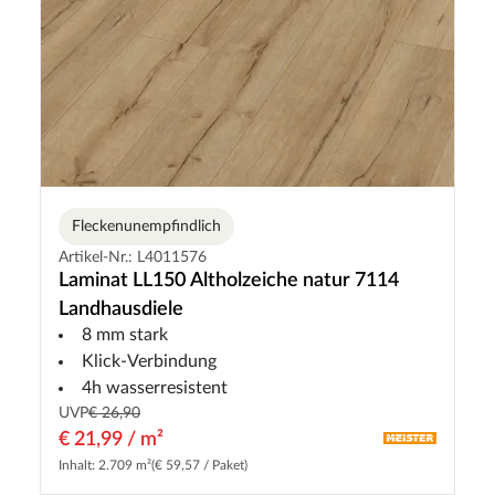
Fleckenunempfindlich
Artikel-Nr.: L4011576
Laminat LL150 Altholzeiche natur 7114
Landhausdiele
8 mm stark
Klick-Verbindung
4h wasserresistent
UVP
€ 26,90
€ 21,99 / m²
Inhalt: 2.709 m²
(€ 59,57 / Paket)