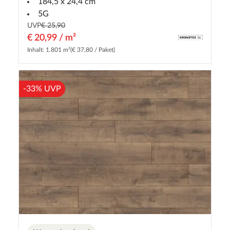
184,5 x 24,4 cm
5G
UVP
€ 25,90
€ 20,99 / m²
Inhalt: 1.801 m²
(€ 37,80 / Paket)
-33% UVP