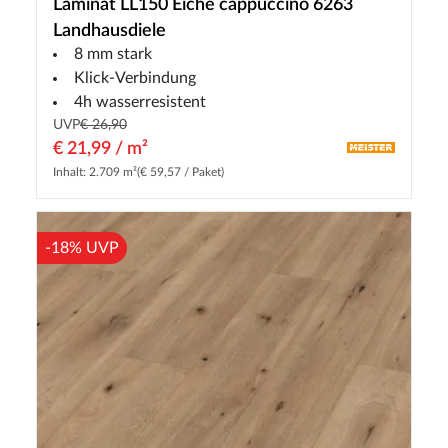
Laminat LL150 Eiche cappuccino 6263
Landhausdiele
8 mm stark
Klick-Verbindung
4h wasserresistent
UVP
€ 26,90
€ 21,99 / m²
Inhalt: 2.709 m²
(€ 59,57 / Paket)
-18% UVP