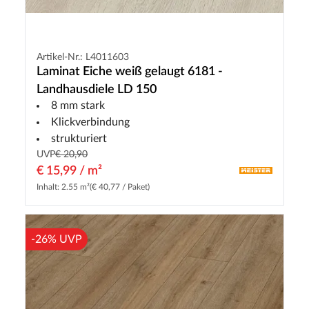
Artikel-Nr.: L4011603
Laminat Eiche weiß gelaugt 6181 -
Landhausdiele LD 150
8 mm stark
Klickverbindung
strukturiert
UVP
€ 20,90
€ 15,99 / m²
Inhalt: 2.55 m²
(€ 40,77 / Paket)
-26% UVP