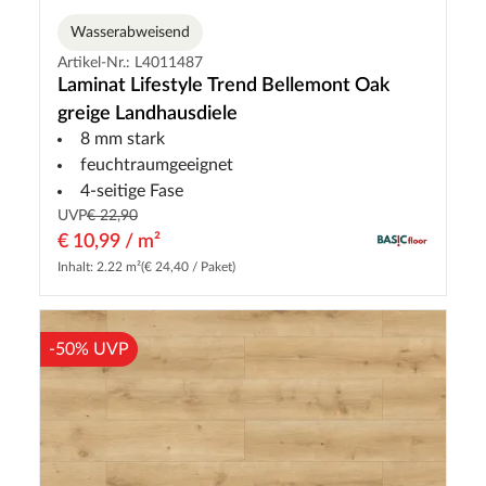
Wasserabweisend
Artikel-Nr.: L4011487
Laminat Lifestyle Trend Bellemont Oak
greige Landhausdiele
8 mm stark
feuchtraumgeeignet
4-seitige Fase
UVP
€ 22,90
€ 10,99 / m²
Inhalt: 2.22 m²
(€ 24,40 / Paket)
-50% UVP