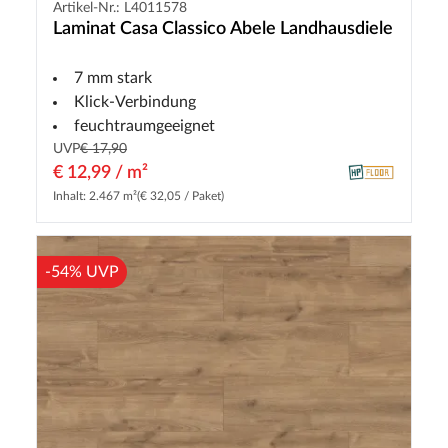
Artikel-Nr.: L4011578
Laminat Casa Classico Abele Landhausdiele
7 mm stark
Klick-Verbindung
feuchtraumgeeignet
UVP
€ 17,90
€ 12,99 / m²
Inhalt: 2.467 m²
(€ 32,05 / Paket)
-54% UVP