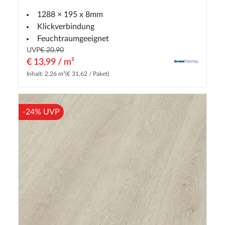
1288 × 195 x 8mm
Klickverbindung
Feuchtraumgeeignet
UVP
€ 20,90
€ 13,99 / m²
Inhalt: 2.26 m²
(€ 31,62 / Paket)
-24% UVP