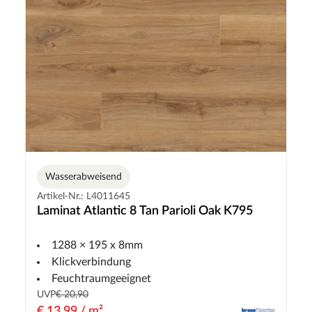
Wasserabweisend
Artikel-Nr.: L4011645
Laminat Atlantic 8 Tan Parioli Oak K795
1288 × 195 x 8mm
Klickverbindung
Feuchtraumgeeignet
UVP
€ 20,90
€ 13,99 / m²