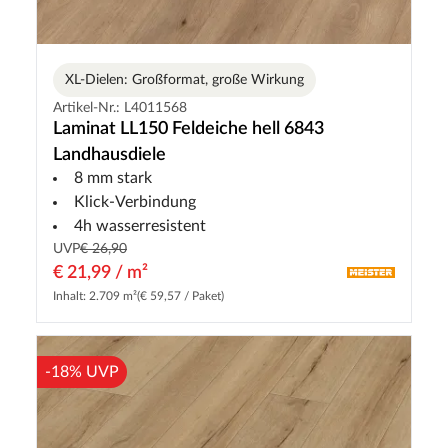
XL-Dielen: Großformat, große Wirkung
Artikel-Nr.: L4011568
Laminat LL150 Feldeiche hell 6843
Landhausdiele
8 mm stark
Klick-Verbindung
4h wasserresistent
UVP
€ 26,90
€ 21,99 / m²
Inhalt: 2.709 m²
(€ 59,57 / Paket)
-18% UVP