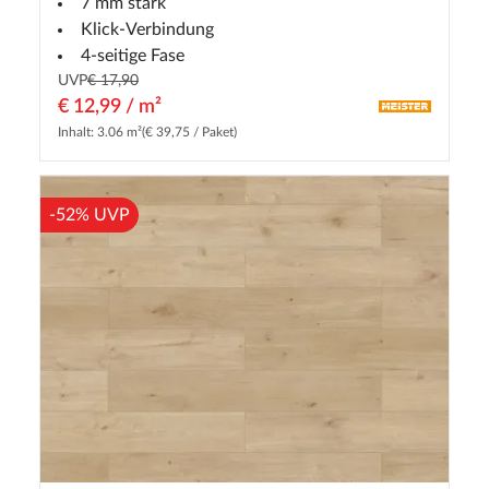
7 mm stark
Klick-Verbindung
4-seitige Fase
UVP
€ 17,90
€ 12,99 / m²
Inhalt: 3.06 m²
(€ 39,75 / Paket)
-52% UVP