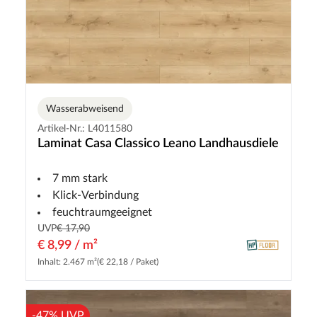
Wasserabweisend
Artikel-Nr.: L4011580
Laminat Casa Classico Leano Landhausdiele
7 mm stark
Klick-Verbindung
feuchtraumgeeignet
UVP
€ 17,90
€ 8,99 / m²
Inhalt: 2.467 m²
(€ 22,18 / Paket)
-47% UVP