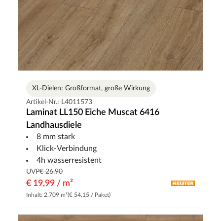
XL-Dielen: Großformat, große Wirkung
Artikel-Nr.: L4011573
Laminat LL150 Eiche Muscat 6416
Landhausdiele
8 mm stark
Klick-Verbindung
4h wasserresistent
UVP
€ 26,90
€ 19,99 / m²
Inhalt: 2.709 m²
(€ 54,15 / Paket)