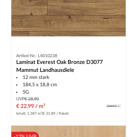
Artikel-Nr.: L4010238
Laminat Everest Oak Bronze D3077
Mammut Landhausdiele
12 mm stark
184,5 x 18,8 cm
5G
UVP
€ 28,90
€ 22,99 / m²
Inhalt: 1.387 m²
(€ 31,89 / Paket)
-12% UVP