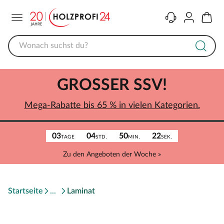
Menü
Kontakt
Konto
Warenk
GROSSER SSV!
Mega-Rabatte bis 65 % in vielen Kategorien.
03
04
50
22
TAGE
STD.
MIN.
SEK.
Zu den Angeboten der Woche »
Startseite
Laminat