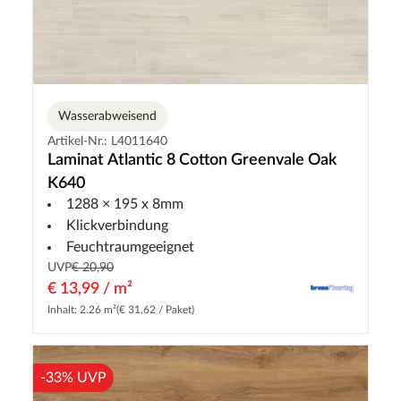
Wasserabweisend
Artikel-Nr.: L4011640
Laminat Atlantic 8 Cotton Greenvale Oak
K640
1288 × 195 x 8mm
Klickverbindung
Feuchtraumgeeignet
UVP
€ 20,90
€ 13,99 / m²
Inhalt: 2.26 m²
(€ 31,62 / Paket)
-33% UVP